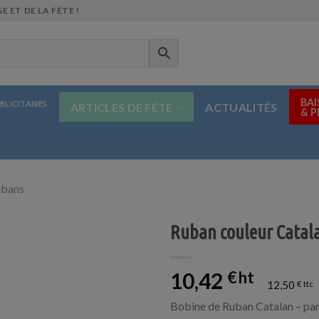
E ET DE LA FÊTE !
BAI
BLICITAIRES
ARTICLES DE FÊTE
ACTUALITÉS
& 
ubans
Ruban couleur Catal
10,42
€
12,50
€
Bobine de Ruban Catalan – parf