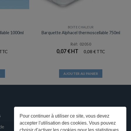
BOITE CHALEUR
llable 1000ml
Barquette Alphacel thermoscellable 750ml
Réf: 02050
0,07
€
0,08
€
R
AJOUTER AU PANIER
s
Pour continuer à utiliser ce site, vous devez
accepter l'utilisation des cookies. Vous pouvez
 de
choisir d'activer les cookies pour les statistiques