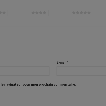
4 étoiles sur 5
5 étoiles sur 5
E-mail
*
s le navigateur pour mon prochain commentaire.