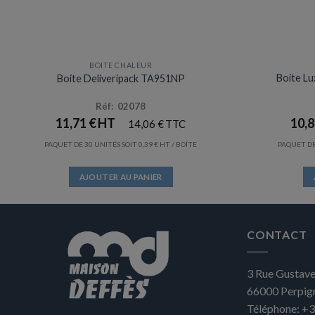
BOITE CHALEUR
Prix en baisse
Boite Lu
Boite Deliveripack TA951NP
Réf: 02078
11,71
€
10,
14,06
€
PAQUET DE 30 UNITÉS SOIT
0,39
€
/ BOÎTE
PAQUET DE
AJOUTER AU PANIER
CONTACT
3 Rue Gustave
66000
Perpig
Téléphone:
+3