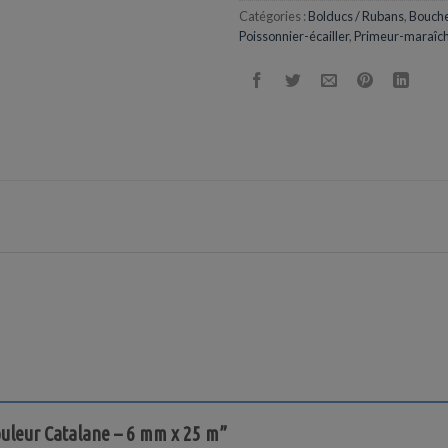
Catégories :
Bolducs / Rubans
,
Boucher
Poissonnier-écailler
,
Primeur-maraîc
couleur Catalane – 6 mm x 25 m”