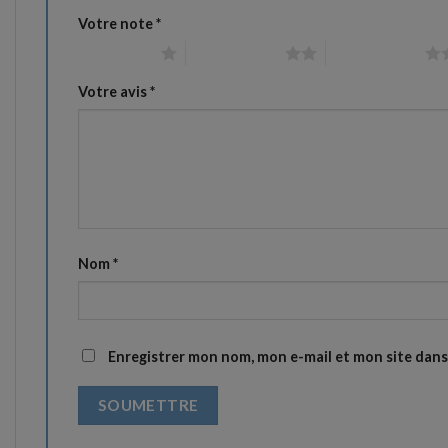
Votre note
*
1 étoile sur 5
2 étoiles sur 5
3 étoiles sur 5
Votre avis
*
Nom
*
Enregistrer mon nom, mon e-mail et mon site dan