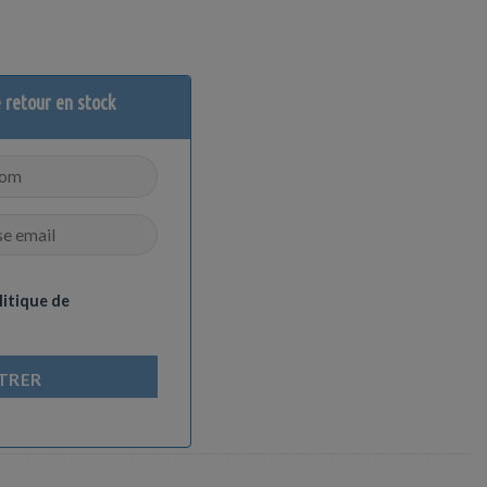
e retour en stock
litique de
TRER