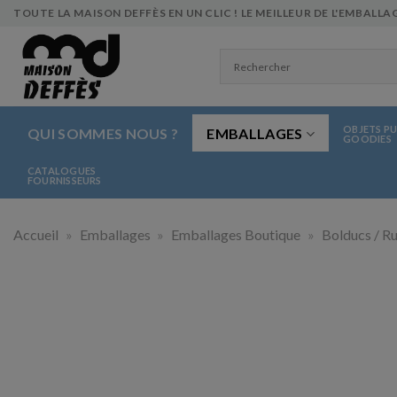
Skip
TOUTE LA MAISON DEFFÈS EN UN CLIC ! LE MEILLEUR DE L'EMBALLAG
to
content
OBJETS PU
QUI SOMMES NOUS ?
EMBALLAGES
GOODIES
CATALOGUES
FOURNISSEURS
Accueil
»
Emballages
»
Emballages Boutique
»
Bolducs / R