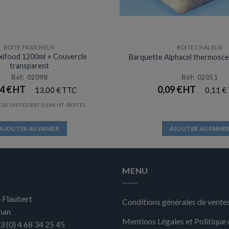
BOITE FRAÎCHEUR
BOITE CHALEUR
Prix en baisse
xifood 1200ml + Couvercle
Barquette Alphacel thermosce
transparent
Réf: 02098
Réf: 02051
84
€
0,09
€
13,00
€
0,11
€
 20 UNITÉS SOIT
0,54
€
/BOITES
AJOUTER AU PANIER
AJOUTER AU PANIE
MENU
 Flaubert
Conditions générales de vente
nan
Mentions Légales et Politique
3 (0) 4 68 34 25 45