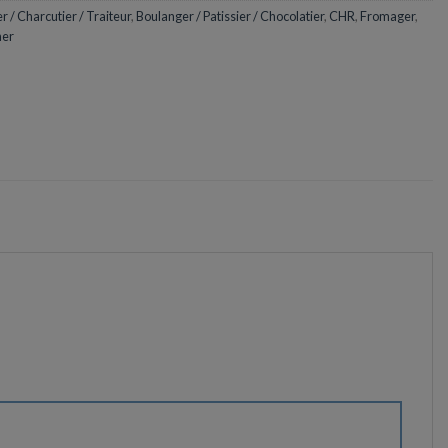
 / Charcutier / Traiteur
,
Boulanger / Patissier / Chocolatier
,
CHR
,
Fromager
,
her