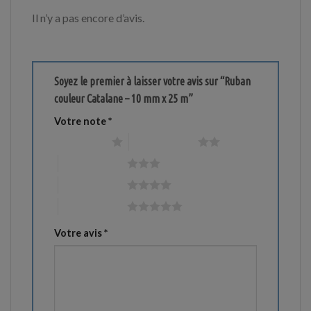
Il n’y a pas encore d’avis.
Soyez le premier à laisser votre avis sur “Ruban
couleur Catalane – 10 mm x 25 m”
Votre note
*
1 étoile sur 5
2 étoiles sur 5
3 étoiles sur 5
4 étoiles sur 5
5 étoiles sur 5
Votre avis
*