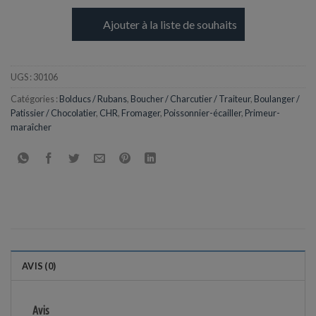
Ajouter à la liste de souhaits
UGS :
30106
Catégories :
Bolducs / Rubans
,
Boucher / Charcutier / Traiteur
,
Boulanger /
Patissier / Chocolatier
,
CHR
,
Fromager
,
Poissonnier-écailler
,
Primeur-
maraîcher
AVIS (0)
Avis