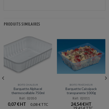
PRODUITS SIMILAIRES
BOITE CHALEUR
BOITE FRAÎCHEUR
Barquette Alphacel
Barquette Caissipack
thermoscellable 750ml
transparente 1000g
Réf: 02050
Réf: 02011
0,07
€
24,54
€
0,08
€
29,45
€