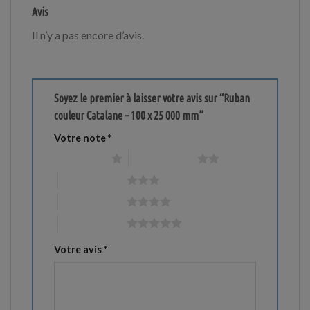
Avis
Il n’y a pas encore d’avis.
Soyez le premier à laisser votre avis sur “Ruban
couleur Catalane – 100 x 25 000 mm”
Votre note
*
1 étoile sur 5
2 étoiles sur 5
3 étoiles sur 5
4 étoiles sur 5
5 étoiles sur 5
Votre avis
*