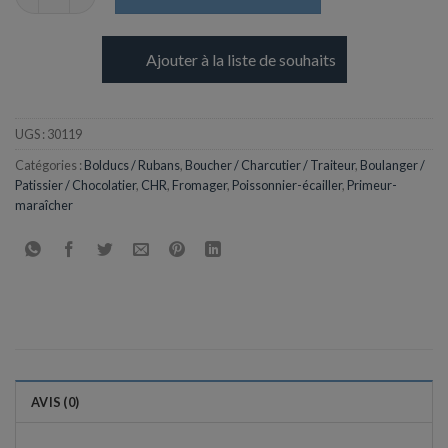
Ajouter à la liste de souhaits
UGS :
30119
Catégories :
Bolducs / Rubans
,
Boucher / Charcutier / Traiteur
,
Boulanger /
Patissier / Chocolatier
,
CHR
,
Fromager
,
Poissonnier-écailler
,
Primeur-
maraîcher
AVIS (0)