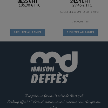
88,25
€
24,54
€
105,90
€
29,45
€
PAQUET DE 250 UNITÉS SOIT
0,10
€
/BARQUETTES
AJOUTER AU PANIER
AJOUTER AU PANIER
"Rue piétonne face au théâtre de l'Archipel".
Parking offert ! * Accès et stationnement autorisé pour charger vos
achats