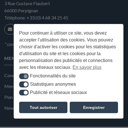
3 Rue Gustave Flaubert
66000
Perpignan
Téléphone:
+33 (0) 4 68 34 25 45
Pour continuer à utiliser ce site, vous devez
accepter l'utilisation des cookies. Vous pouvez
* condition en magasin
choisir d'activer les cookies pour les statistiques
d'utilisation du site et les cookies pour la
MENU
personnalisation des publicités et connections
avec les réseaux sociaux.
En savoir plus
Conditions générales de ventes
Fonctionnalités du site
Fonctionnalités du site
Statistiques anonymes
Statistiques anonymes
Mentions Légales et Politique de confidentialité
Publicité et réseaux sociaux
Publicité et réseaux sociaux
Plan du site
Tout autoriser
Enregistrer
Newsletter de la Maison Deffès