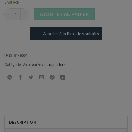
En stock
quantité de Guirlande Drapeaux du monde - 10 mètre
AJOUTER AU PANIER
Ajouter à la liste de souhaits
UGS :
81G004
Catégorie :
Accessoires et supporters
DESCRIPTION