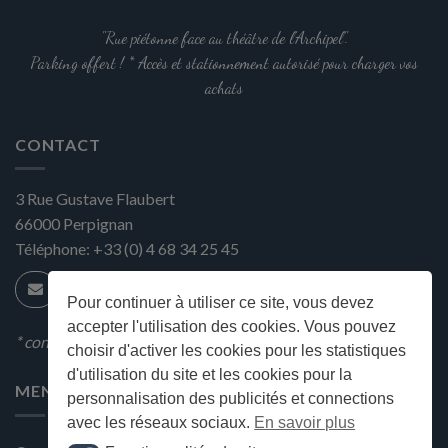
"Rue piétonne face au théâtre de l'Archipel".
Parking offert ! * Accès et stationnement autorisé pour charger vos
achats
CONTACT
3 Rue Gustave Flaubert
66000
Perpignan
Téléphone:
+33 (0) 4 68 34 25 45
Pour continuer à utiliser ce site, vous devez
accepter l'utilisation des cookies. Vous pouvez
* condition en magasin
choisir d'activer les cookies pour les statistiques
d'utilisation du site et les cookies pour la
MENU
personnalisation des publicités et connections
avec les réseaux sociaux.
En savoir plus