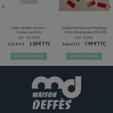
ACCESSOIRES DE DÉGUISEMENTS
ACCESSOIRES ET SUPPORTERS
Collier de fleur en tissu –
Guirlande France en Plastique
Couleur au choix
– 10 m (20 drapeaux 20 X 30)
Réf: 78C0009
Réf: 32602
1,50
€
7,99
€
1,25
€
6,66
€
AJOUTER AU PANIER
AJOUTER AU PANIER