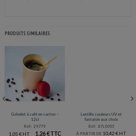
PRODUITS SIMILAIRES
VERRES / GOBELETS
MAQUILLAGE / LATEX
Gobelet à café en carton –
Lentille couleurs UV et
12cl
fantaisie aux choix
Réf: 29779
Réf: 87L0003
1,26
€
10,42
€
1,05
€
À PARTIR DE