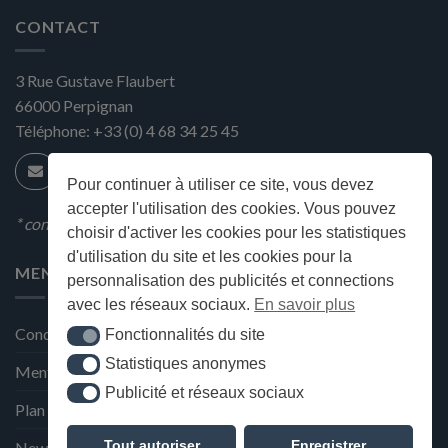
CONTACT
3 Rue Gustave Flaubert
66000
Perpignan
Téléphone:
+33 (0) 4 68 34 25 45
Pour continuer à utiliser ce site, vous devez
accepter l'utilisation des cookies. Vous pouvez
* condition en magasin
choisir d'activer les cookies pour les statistiques
d'utilisation du site et les cookies pour la
MENU
personnalisation des publicités et connections
avec les réseaux sociaux.
En savoir plus
Conditions générales de ventes
Fonctionnalités du site
Fonctionnalités du site
Statistiques anonymes
Statistiques anonymes
Mentions Légales et Politique de confidentialité
Publicité et réseaux sociaux
Publicité et réseaux sociaux
Plan du site
Tout autoriser
Enregistrer
Newsletter de la Maison Deffès