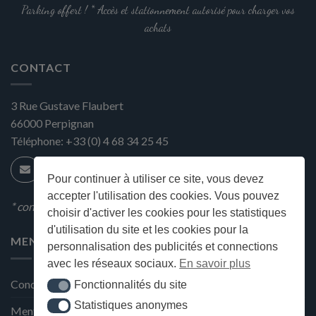
Parking offert ! * Accès et stationnement autorisé pour charger vos
achats
CONTACT
3 Rue Gustave Flaubert
66000
Perpignan
Téléphone:
+33 (0) 4 68 34 25 45
Pour continuer à utiliser ce site, vous devez
accepter l'utilisation des cookies. Vous pouvez
* condition en magasin
choisir d'activer les cookies pour les statistiques
d'utilisation du site et les cookies pour la
MENU
personnalisation des publicités et connections
avec les réseaux sociaux.
En savoir plus
Conditions générales de ventes
Fonctionnalités du site
Fonctionnalités du site
Statistiques anonymes
Statistiques anonymes
Mentions Légales et Politique de confidentialité