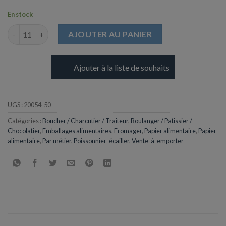
En stock
quantité de Bobine de Papier Kraft Blanchi - 50cm
AJOUTER AU PANIER
Ajouter à la liste de souhaits
UGS :
20054-50
Catégories :
Boucher / Charcutier / Traiteur
,
Boulanger / Patissier /
Chocolatier
,
Emballages alimentaires
,
Fromager
,
Papier alimentaire
,
Papier
alimentaire
,
Par métier
,
Poissonnier-écailler
,
Vente-à-emporter