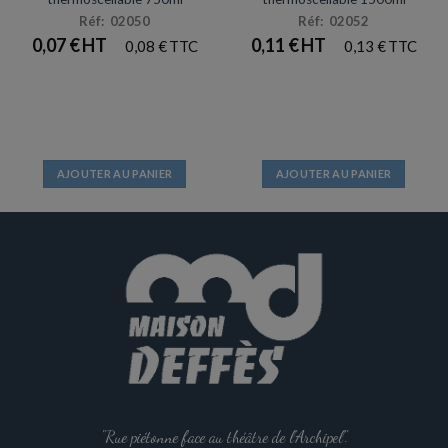
Réf: 02050
Réf: 02052
0,07
€
0,11
€
0,08
€
0,13
€
AJOUTER AU PANIER
AJOUTER AU PANIER
"Rue piétonne face au théâtre de l'Archipel".