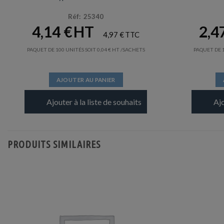
Réf: 25340
4,14
€
2,4
4,97
€
PAQUET DE 100 UNITÉS SOIT
0,04
€
/SACHETS
PAQUET DE 1
AJOUTER AU PANIER
Ajouter à la liste de souhaits
Ajo
PRODUITS SIMILAIRES