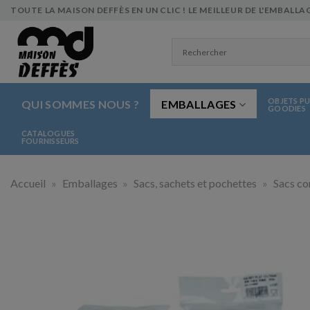
Skip
TOUTE LA MAISON DEFFÈS EN UN CLIC ! LE MEILLEUR DE L'EMBALLAG
to
content
OBJETS PU
QUI SOMMES NOUS ?
EMBALLAGES
GOODIES
CATALOGUES
FOURNISSEURS
Accueil
»
Emballages
»
Sacs, sachets et pochettes
»
Sacs co