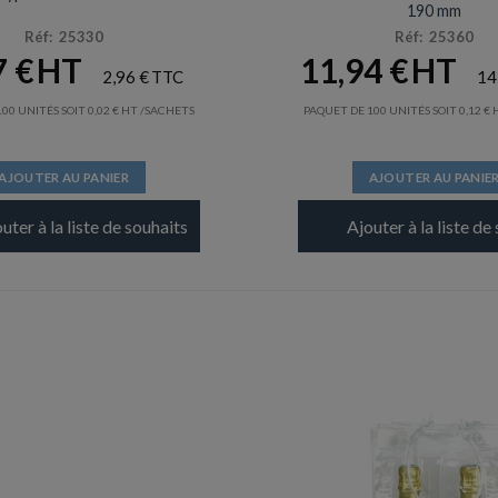
190 mm
Réf: 25330
Réf: 25360
7
€
11,94
€
2,96
€
14
00 UNITÉS SOIT
0,02
€
/SACHETS
PAQUET DE 100 UNITÉS SOIT
0,12
€
AJOUTER AU PANIER
AJOUTER AU PANIE
uter à la liste de souhaits
Ajouter à la liste de