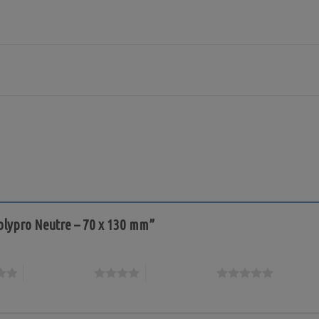
 Polypro Neutre – 70 x 130 mm”
4 étoiles sur 5
5 étoiles sur 5