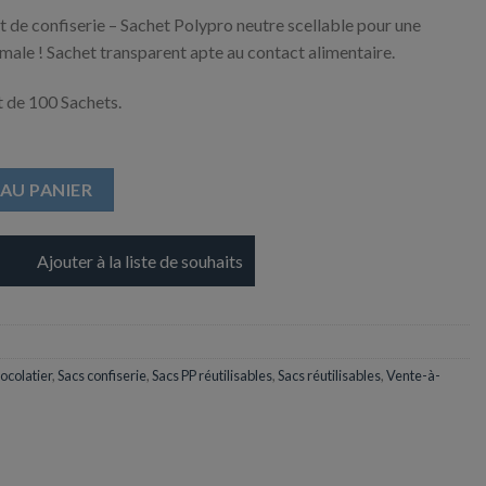
 de confiserie – Sachet Polypro neutre scellable pour une
male ! Sachet transparent apte au contact alimentaire.
 de 100 Sachets.
utre - 70 x 130 mm
AU PANIER
Ajouter à la liste de souhaits
ocolatier
,
Sacs confiserie
,
Sacs PP réutilisables
,
Sacs réutilisables
,
Vente-à-