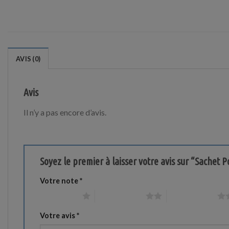
AVIS (0)
Avis
Il n’y a pas encore d’avis.
Soyez le premier à laisser votre avis sur “Sachet
Votre note
*
1 étoile sur 5
2 étoiles sur 5
3 étoiles sur 5
Votre avis
*