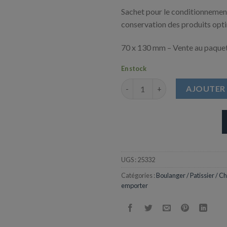
Sachet pour le conditionnement
conservation des produits opti
70 x 130 mm – Vente au paquet
En stock
quantité de Sachet Polypro Ne
AJOUTER 
UGS :
25332
Catégories :
Boulanger / Patissier / Ch
emporter