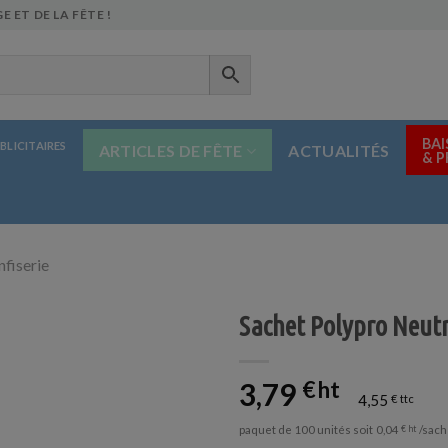
E ET DE LA FÊTE !
BAI
BLICITAIRES
ARTICLES DE FÊTE
ACTUALITÉS
& 
nfiserie
Sachet Polypro Neutr
3,79
€
4,55
€
paquet de 100 unités soit
/sach
0,04
€