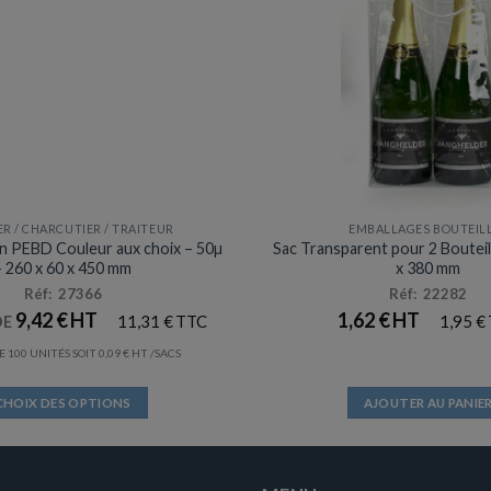
R / CHARCUTIER / TRAITEUR
EMBALLAGES BOUTEIL
en PEBD Couleur aux choix – 50µ
Sac Transparent pour 2 Bouteil
– 260 x 60 x 450 mm
x 380 mm
Réf: 27366
Réf: 22282
9,42
€
1,62
€
11,31
€
1,95
€
DE
 100 UNITÉS SOIT
0,09
€
/SACS
CHOIX DES OPTIONS
AJOUTER AU PANIE
Ce
produit
a