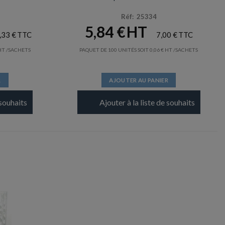
Réf: 25334
5,84
€
,33
€
7,00
€
/SACHETS
PAQUET DE 100 UNITÉS SOIT
0,06
€
/SACHETS
R
AJOUTER AU PANIER
 souhaits
Ajouter à la liste de souhaits