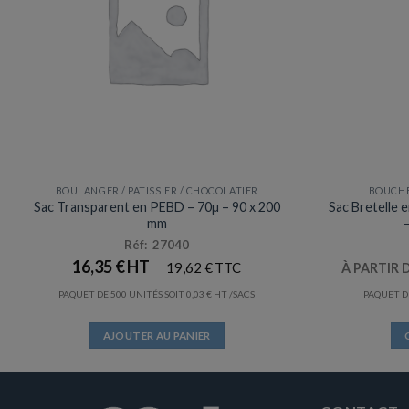
BOULANGER / PATISSIER / CHOCOLATIER
BOUCHE
Sac Transparent en PEBD – 70µ – 90 x 200
Sac Bretelle 
mm
Réf: 27040
16,35
€
19,62
€
À PARTIR 
PAQUET DE 500 UNITÉS SOIT
0,03
€
/SACS
PAQUET DE
AJOUTER AU PANIER