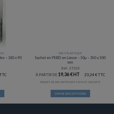
LES
SACS PLASTIQUE
les – 180 x 90
Sachet en PEBD en Liasse – 50µ – 350 x 500
mm
Réf: 27120
19,36
€
23,24
€
À PARTIR DE
PAQUET DE 200 UNITÉS SOIT
0,10
€
/SACHETS
R
CHOIX DES OPTIONS
Ce
produit
a