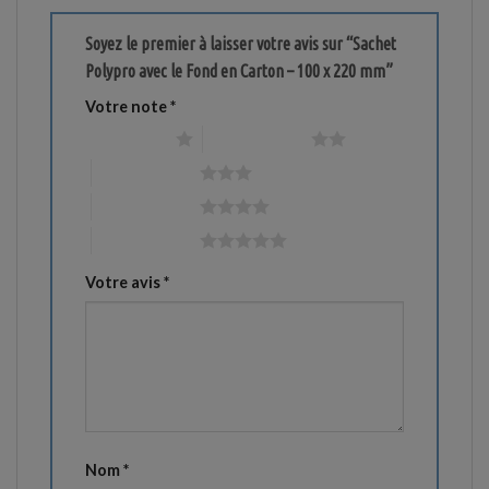
Soyez le premier à laisser votre avis sur “Sachet
Polypro avec le Fond en Carton – 100 x 220 mm”
Votre note
*
1 étoile sur 5
2 étoiles sur 5
3 étoiles sur 5
4 étoiles sur 5
5 étoiles sur 5
Votre avis
*
Nom
*