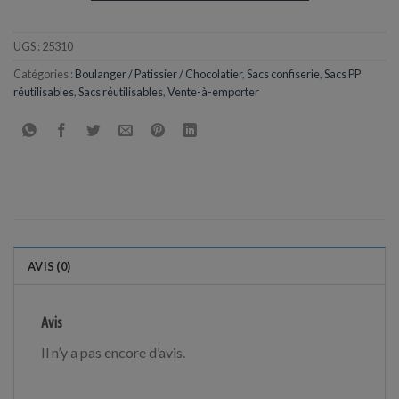
UGS :
25310
Catégories :
Boulanger / Patissier / Chocolatier
,
Sacs confiserie
,
Sacs PP
réutilisables
,
Sacs réutilisables
,
Vente-à-emporter
AVIS (0)
Avis
Il n’y a pas encore d’avis.