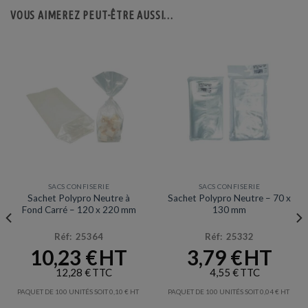
VOUS AIMEREZ PEUT-ÊTRE AUSSI…
SACS CONFISERIE
SACS CONFISERIE
Sachet Polypro Neutre à
Sachet Polypro Neutre – 70 x
Fond Carré – 120 x 220 mm
130 mm
Réf: 25364
Réf: 25332
10,23
€
3,79
€
12,28
€
4,55
€
PAQUET DE 100 UNITÉS SOIT
0,10
€
PAQUET DE 100 UNITÉS SOIT
0,04
€