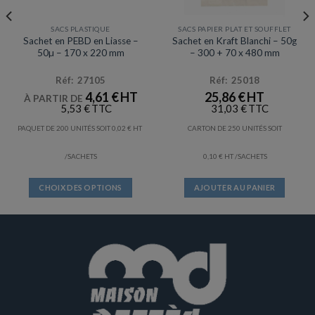
SACS PLASTIQUE
SACS PAPIER PLAT ET SOUFFLET
Sachet en PEBD en Liasse –
Sachet en Kraft Blanchi – 50g
50µ – 170 x 220 mm
– 300 + 70 x 480 mm
Réf: 27105
Réf: 25018
4,61
€
25,86
€
À PARTIR DE
5,53
€
31,03
€
PAQUET DE 200 UNITÉS SOIT
0,02
€
CARTON DE 250 UNITÉS SOIT
/SACHETS
0,10
€
/SACHETS
CHOIX DES OPTIONS
AJOUTER AU PANIER
Ce
produit
a
plusieurs
variations.
Les
options
peuvent