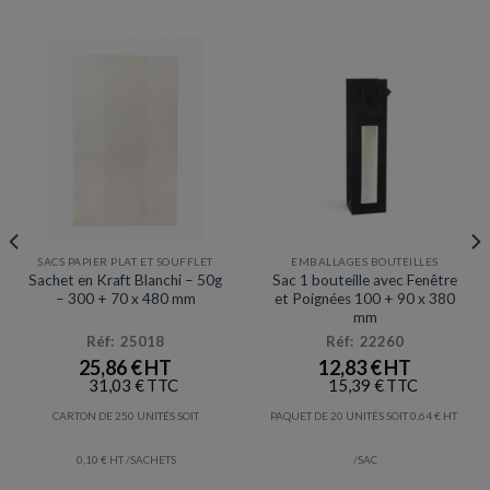
peuvent
être
choisies
sur
la
page
du
produit
SACS PAPIER PLAT ET SOUFFLET
EMBALLAGES BOUTEILLES
Sachet en Kraft Blanchi – 50g
Sac 1 bouteille avec Fenêtre
– 300 + 70 x 480 mm
et Poignées 100 + 90 x 380
mm
Réf: 25018
Réf: 22260
25,86
€
12,83
€
31,03
€
15,39
€
CARTON DE 250 UNITÉS SOIT
PAQUET DE 20 UNITÉS SOIT
0,64
€
0,10
€
/SACHETS
/SAC