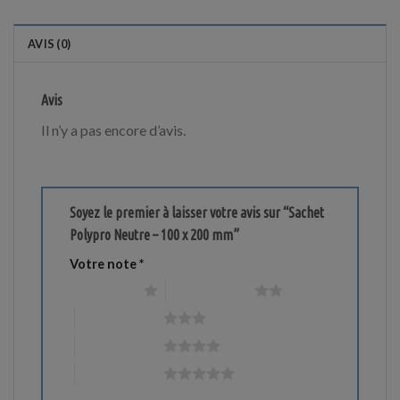
AVIS (0)
Avis
Il n’y a pas encore d’avis.
Soyez le premier à laisser votre avis sur “Sachet
Polypro Neutre – 100 x 200 mm”
Votre note
*
1 étoile sur 5
2 étoiles sur 5
3 étoiles sur 5
4 étoiles sur 5
5 étoiles sur 5