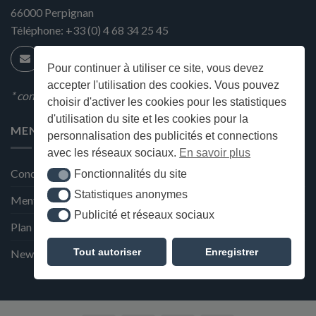
66000
Perpignan
Téléphone:
+33 (0) 4 68 34 25 45
Pour continuer à utiliser ce site, vous devez
accepter l'utilisation des cookies. Vous pouvez
* condition en magasin
choisir d'activer les cookies pour les statistiques
d'utilisation du site et les cookies pour la
MENU
personnalisation des publicités et connections
avec les réseaux sociaux.
En savoir plus
Conditions générales de ventes
Fonctionnalités du site
Fonctionnalités du site
Statistiques anonymes
Statistiques anonymes
Mentions Légales et Politique de confidentialité
Publicité et réseaux sociaux
Publicité et réseaux sociaux
Plan du site
Tout autoriser
Enregistrer
Newsletter de la Maison Deffès