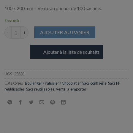
100 x 200 mm – Vente au paquet de 100 sachets.
En stock
quantité de Sachet Polypro Neutre - 100 x 200 mm
AJOUTER AU PANIER
Ajouter à la liste de souhaits
UGS :
25338
Catégories :
Boulanger / Patissier / Chocolatier
,
Sacs confiserie
,
Sacs PP
réutilisables
,
Sacs réutilisables
,
Vente-à-emporter