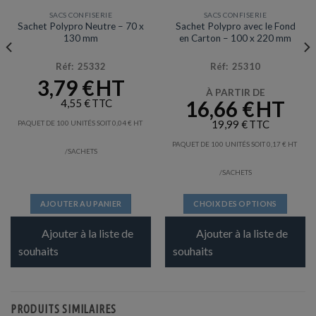
SACS CONFISERIE
SACS CONFISERIE
Sachet Polypro Neutre – 70 x
Sachet Polypro avec le Fond
130 mm
en Carton – 100 x 220 mm
Réf: 25332
Réf: 25310
3,79
€
À PARTIR DE
16,66
€
4,55
€
19,99
€
PAQUET DE 100 UNITÉS SOIT
0,04
€
PAQUET DE 100 UNITÉS SOIT
0,17
€
/SACHETS
/SACHETS
AJOUTER AU PANIER
CHOIX DES OPTIONS
Ce
Ajouter à la liste de
Ajouter à la liste de
produit
a
souhaits
souhaits
plusieurs
variations.
Les
PRODUITS SIMILAIRES
options