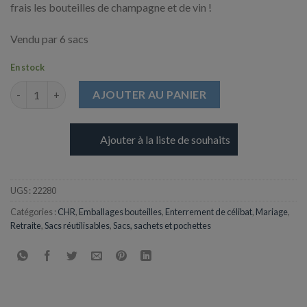
frais les bouteilles de champagne et de vin !
Vendu par 6 sacs
En stock
quantité de Sac "Ice Bag" 1 Bouteille avec glaçons - 110 + 110 x
AJOUTER AU PANIER
Ajouter à la liste de souhaits
UGS :
22280
Catégories :
CHR
,
Emballages bouteilles
,
Enterrement de célibat
,
Mariage
,
Retraite
,
Sacs réutilisables
,
Sacs, sachets et pochettes