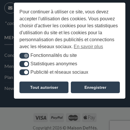
Pour continuer à utiliser ce site, vous devez
accepter l'utilisation des cookies. Vous pouvez
* condition en magasin
choisir d'activer les cookies pour les statistiques
d'utilisation du site et les cookies pour la
MENU
personnalisation des publicités et connections
avec les réseaux sociaux.
En savoir plus
Conditions générales de ventes
Fonctionnalités du site
Fonctionnalités du site
Statistiques anonymes
Statistiques anonymes
Mentions Légales et Politique de confidentialité
Publicité et réseaux sociaux
Publicité et réseaux sociaux
Plan du site
Tout autoriser
Enregistrer
Newsletter de la Maison Deffès
Copyright 2026 ©
Maison Deffés.