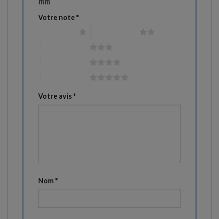
mm”
Votre note
*
1 étoile sur 5
2 étoiles sur 5
3 étoiles sur 5
4 étoiles sur 5
5 étoiles sur 5
Votre avis
*
Nom
*