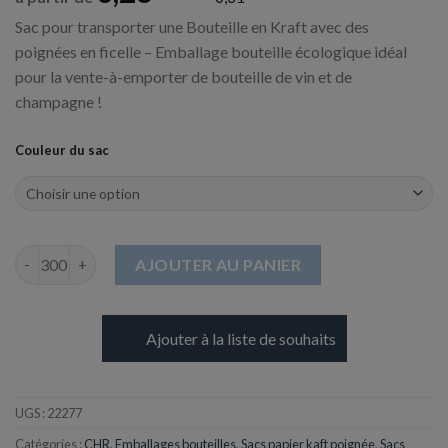
Sac pour transporter une Bouteille en Kraft avec des
poignées en ficelle – Emballage bouteille écologique idéal
pour la vente-à-emporter de bouteille de vin et de
champagne !
Couleur du sac
quantité de Sac en Kraft 1 bouteille avec poignée - 140 + 80 x 3
AJOUTER AU PANIER
Ajouter à la liste de souhaits
UGS :
22277
Catégories :
CHR
,
Emballages bouteilles
,
Sacs papier kaft poignée
,
Sacs