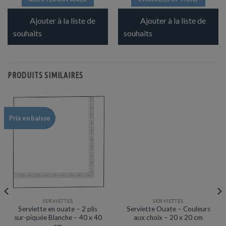
Ce
Ajouter à la liste de
Ajouter à la liste de
produit
a
souhaits
souhaits
plusieurs
variations.
Les
PRODUITS SIMILAIRES
options
peuvent
être
choisies
sur
Prix en baisse
la
page
du
produit
SERVIETTES
SERVIETTES
Serviette en ouate – 2 plis
Serviette Ouate – Couleurs
sur-piquée Blanche – 40 x 40
aux choix – 20 x 20 cm