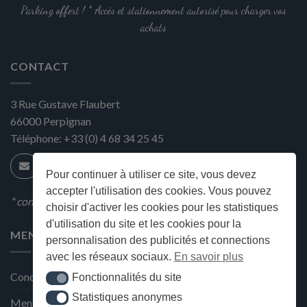
page
Parking offert ! * Accès et stationnement autorisé pour charger vos
du
achats
produit
CONTACT
3 Rue Gustave Flaubert
66000
Perpignan
Téléphone:
+33 (0) 4 68 34 25 45
Pour continuer à utiliser ce site, vous devez
accepter l'utilisation des cookies. Vous pouvez
* condition en magasin
choisir d'activer les cookies pour les statistiques
d'utilisation du site et les cookies pour la
MENU
personnalisation des publicités et connections
avec les réseaux sociaux.
En savoir plus
Conditions générales de ventes
Fonctionnalités du site
Fonctionnalités du site
Statistiques anonymes
Statistiques anonymes
Mentions Légales et Politique de confidentialité