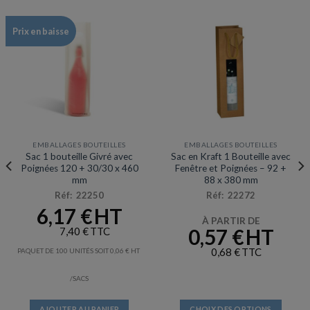
Prix en baisse
EMBALLAGES BOUTEILLES
EMBALLAGES BOUTEILLES
Sac 1 bouteille Givré avec
Sac en Kraft 1 Bouteille avec
Poignées 120 + 30/30 x 460
Fenêtre et Poignées – 92 +
mm
88 x 380 mm
Réf: 22250
Réf: 22272
6,17
€
À PARTIR DE
0,57
€
7,40
€
0,68
€
PAQUET DE 100 UNITÉS SOIT
0,06
€
/SACS
AJOUTER AU PANIER
CHOIX DES OPTIONS