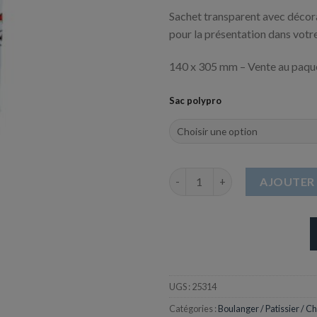
Sachet transparent avec décora
pour la présentation dans votr
140 x 305 mm – Vente au paque
Sac polypro
quantité de Sachet Polypro ave
AJOUTER 
UGS :
25314
Catégories :
Boulanger / Patissier / Ch