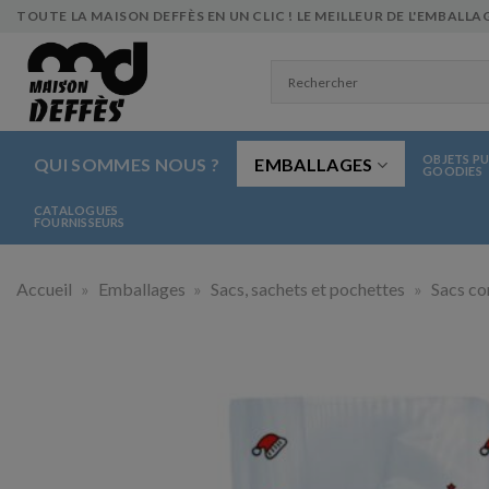
Skip
TOUTE LA MAISON DEFFÈS EN UN CLIC ! LE MEILLEUR DE L'EMBALLAG
to
content
OBJETS PU
QUI SOMMES NOUS ?
EMBALLAGES
GOODIES
CATALOGUES
FOURNISSEURS
Accueil
»
Emballages
»
Sacs, sachets et pochettes
»
Sacs co