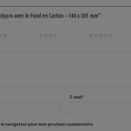
 Polypro avec le Fond en Carton – 140 x 305 mm”
4 étoiles sur 5
5 étoiles sur 5
E-mail
*
s le navigateur pour mon prochain commentaire.