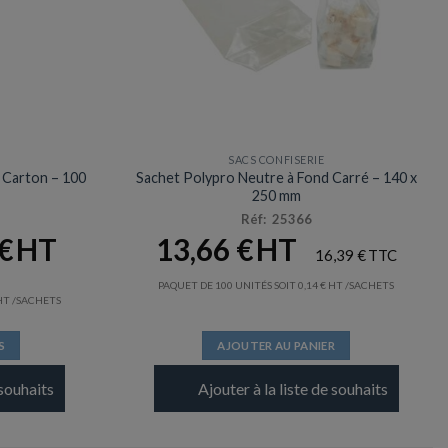
SACS CONFISERIE
 Carton – 100
Sachet Polypro Neutre à Fond Carré – 140 x
250 mm
Réf: 25366
€
13,66
€
16,39
€
PAQUET DE 100 UNITÉS SOIT
0,14
€
/SACHETS
/SACHETS
S
AJOUTER AU PANIER
 souhaits
Ajouter à la liste de souhaits