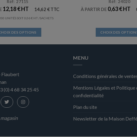
Réf: 27115
Réf: 24020
12,18
€
0,63
€
14,62
€
DE
À PARTIR DE
00 UNITÉS SOIT
0,06
€
/SACHETS
CHOIX DES OPTIONS
CHOIX DES OPTION
Ce
Ce
produit
produit
a
a
MENU
plusieurs
plusieurs
variations.
variation
 Flaubert
Les
Les
Conditions générales de vente
nan
options
options
Mentions Légales et Politique
peuvent
peuvent
3 (0) 4 68 34 25 45
confidentialité
être
être
choisies
choisies
Plan du site
sur
sur
la
la
n magasin
Newsletter de la Maison Deff
page
page
du
du