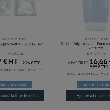
SACS CONFISERIE
SACS CONFISERIE
Sachet Polypro avec le Fond en
lypro Neutre – 60 x 120 mm
x 220 mm
Réf: 25330
Réf: 25310
7
€
16,66
2,96
€
À PARTIR DE
19,99
€
00 UNITÉS SOIT
0,02
€
/SACHETS
PAQUET DE 100 UNITÉS SOIT
0,17
€
AJOUTER AU PANIER
CHOIX DES OPTION
Ce
uter à la liste de souhaits
Ajouter à la liste de
produit
a
plusieurs