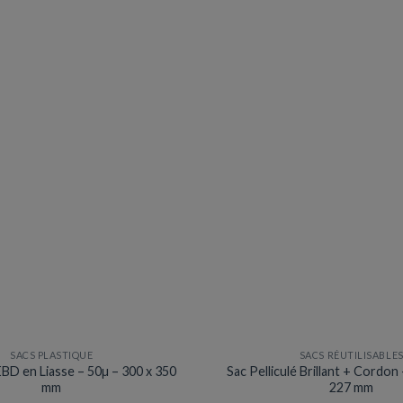
variation
Les
options
peuvent
être
choisies
sur
la
page
du
produit
SACS PLASTIQUE
SACS RÉUTILISABLE
BD en Liasse – 50µ – 300 x 350
Sac Pelliculé Brillant + Cordon
mm
227 mm