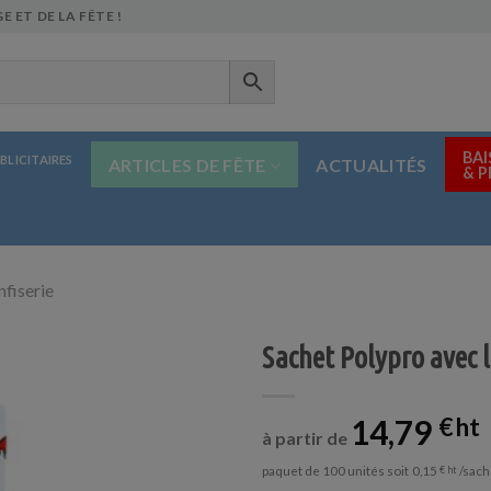
E ET DE LA FÊTE !
BAI
BLICITAIRES
ARTICLES DE FÊTE
ACTUALITÉS
& 
nfiserie
Sachet Polypro avec 
14,79
€
à partir de
paquet de 100 unités soit
/sach
0,15
€