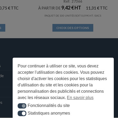
Réf: 27366
9,42
€
0,75
€
11,31
€
À PARTIR DE
PAQUET DE 100 UNITÉS SOIT
0,09
€
/SACS
S
CHOIX DES OPTIONS
Ce
produit
a
plusieurs
s.
variations.
Les
s
Pour continuer à utiliser ce site, vous devez
options
accepter l'utilisation des cookies. Vous pouvez
 de
peuvent
choisir d'activer les cookies pour les statistiques
être
d'utilisation du site et les cookies pour la
choisies
personnalisation des publicités et connections
sur
avec les réseaux sociaux.
En savoir plus
la
ès
Fonctionnalités du site
Fonctionnalités du site
page
Statistiques anonymes
du
Statistiques anonymes