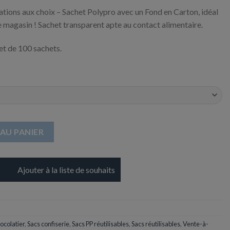
tions aux choix – Sachet Polypro avec un Fond en Carton, idéal
e magasin ! Sachet transparent apte au contact alimentaire.
t de 100 sachets.
c le Fond en Carton - 140 x 305 mm
AU PANIER
Ajouter à la liste de souhaits
ocolatier
,
Sacs confiserie
,
Sacs PP réutilisables
,
Sacs réutilisables
,
Vente-à-