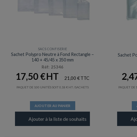
SACS CONFISERIE
Sachet Polypro Neutre à Fond Rectangle –
Sachet Po
140 + 45/45 x 350 mm
Réf: 25346
17,50
€
2,4
21,00
€
PAQUET DE 100 UNITÉS SOIT
0,18
€
/SACHETS
PAQUET DE 1
AJOUTER AU PANIER
Ajouter à la liste de souhaits
Ajo