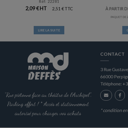
Réf: 22281
2,09
€
2,51
€
À PARTIR 
PAQUET DE 2
LIRE LA SUITE
CONTACT
3 Rue Gustave
66000
Perpig
Téléphone:
+3
"Rue piétonne face au théâtre de l'Archipel".
Parking offert ! * Accès et stationnement
* condition e
autorisé pour charger vos achats