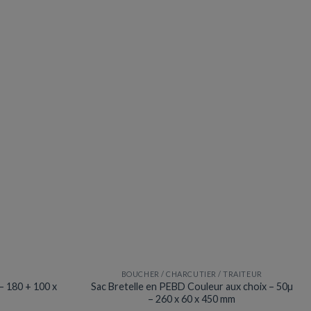
s.
S
BOUCHER / CHARCUTIER / TRAITEUR
 – 180 + 100 x
Sac Bretelle en PEBD Couleur aux choix – 50µ
– 260 x 60 x 450 mm