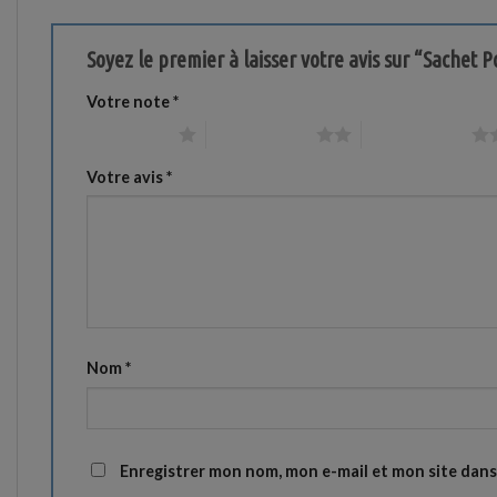
Soyez le premier à laisser votre avis sur “Sachet
Votre note
*
1 étoile sur 5
2 étoiles sur 5
3 étoiles sur 5
Votre avis
*
Nom
*
Enregistrer mon nom, mon e-mail et mon site dan