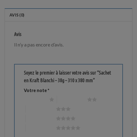
AVIS (0)
Avis
Il n’y a pas encore d’avis.
Soyez le premier à laisser votre avis sur “Sachet
en Kraft Blanchi – 38g – 310 x 380 mm”
Votre note
*
1 étoile sur 5
2 étoiles sur 5
3 étoiles sur 5
4 étoiles sur 5
5 étoiles sur 5