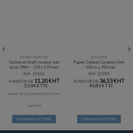
SACHET CADEAUX
BIJOUTIER
Sachet en Kraft couleur mat
Papier Cadeau Couleurs Unis
pour Offrir – 110 x 170 mm
– 100 m x 700 mm
Réf: 22012
Réf: 22099
11,20
€
36,53
€
À PARTIR DE
À PARTIR DE
13,44
€
43,83
€
PAQUET DE 250 UNITÉS SOIT
0,04
€
/SACHETS
CHOIX DES OPTIONS
CHOIX DES OPTIONS
Ce
Ce
produit
produit