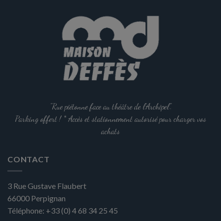
a
a
plusieurs
plusieurs
variations.
variations.
Les
Les
options
options
peuvent
peuvent
être
être
choisies
choisies
sur
sur
la
la
"Rue piétonne face au théâtre de l'Archipel".
page
page
Parking offert ! * Accès et stationnement autorisé pour charger vos
du
du
achats
produit
produit
CONTACT
3 Rue Gustave Flaubert
66000
Perpignan
Téléphone:
+33 (0) 4 68 34 25 45