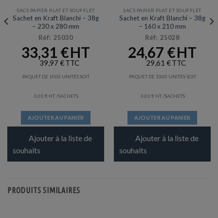
SACS PAPIER PLAT ET SOUFFLET
SACS PAPIER PLAT ET SOUFFLET
Sachet en Kraft Blanchi – 38g
Sachet en Kraft Blanchi – 38g
– 230 x 280 mm
– 160 x 210 mm
Réf: 25030
Réf: 25028
33,31
€
24,67
€
39,97
€
29,61
€
PAQUET DE 1000 UNITÉS SOIT
PAQUET DE 1000 UNITÉS SOIT
0,03
€
/SACHETS
0,02
€
/SACHETS
AJOUTER AU PANIER
AJOUTER AU PANIER
Ajouter à la liste de
Ajouter à la liste de
souhaits
souhaits
PRODUITS SIMILAIRES