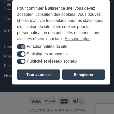
Pour continuer à utiliser ce site, vous devez
accepter l'utilisation des cookies. Vous pouvez
* condition en magasin
choisir d'activer les cookies pour les statistiques
d'utilisation du site et les cookies pour la
MENU
personnalisation des publicités et connections
avec les réseaux sociaux.
En savoir plus
Conditions générales de ventes
Fonctionnalités du site
Fonctionnalités du site
Statistiques anonymes
Statistiques anonymes
Mentions Légales et Politique de confidentialité
Publicité et réseaux sociaux
Publicité et réseaux sociaux
Plan du site
Tout autoriser
Enregistrer
Newsletter de la Maison Deffès
Copyright 2026 ©
Maison Deffés.