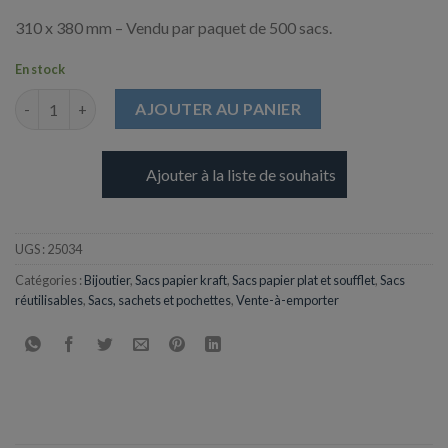
310 x 380 mm – Vendu par paquet de 500 sacs.
En stock
quantité de Sachet en Kraft Blanchi - 38g - 310 x 380 mm
AJOUTER AU PANIER
Ajouter à la liste de souhaits
UGS :
25034
Catégories :
Bijoutier
,
Sacs papier kraft
,
Sacs papier plat et soufflet
,
Sacs
réutilisables
,
Sacs, sachets et pochettes
,
Vente-à-emporter