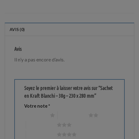
AVIS (0)
Avis
Il n’y a pas encore d’avis.
Soyez le premier à laisser votre avis sur “Sachet
en Kraft Blanchi – 38g – 230 x 280 mm”
Votre note
*
1 étoile sur 5
2 étoiles sur 5
3 étoiles sur 5
4 étoiles sur 5