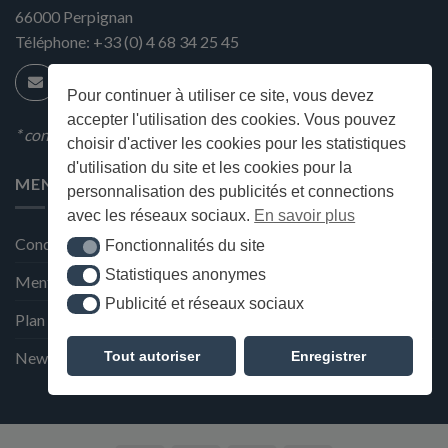
66000
Perpignan
Téléphone:
+33 (0) 4 68 34 25 45
Pour continuer à utiliser ce site, vous devez
accepter l'utilisation des cookies. Vous pouvez
* condition en magasin
choisir d'activer les cookies pour les statistiques
d'utilisation du site et les cookies pour la
MENU
personnalisation des publicités et connections
avec les réseaux sociaux.
En savoir plus
Conditions générales de ventes
Fonctionnalités du site
Fonctionnalités du site
Statistiques anonymes
Statistiques anonymes
Mentions Légales et Politique de confidentialité
Publicité et réseaux sociaux
Publicité et réseaux sociaux
Plan du site
Tout autoriser
Enregistrer
Newsletter de la Maison Deffès