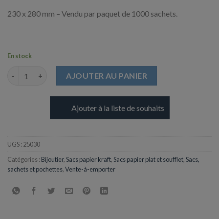
230 x 280 mm – Vendu par paquet de 1000 sachets.
En stock
quantité de Sachet en Kraft Blanchi - 38g - 230 x 280 mm
AJOUTER AU PANIER
Ajouter à la liste de souhaits
UGS :
25030
Catégories :
Bijoutier
,
Sacs papier kraft
,
Sacs papier plat et soufflet
,
Sacs,
sachets et pochettes
,
Vente-à-emporter