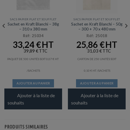
SACS PAPIER PLAT ET SOUFFLET
SACS PAPIER PLAT ET SOUFFLET
Sachet en Kraft Blanchi – 38g
Sachet en Kraft Blanchi – 50g
– 310 x 380 mm
– 300 + 70 x 480 mm
Réf: 25034
Réf: 25018
33,24
€
25,86
€
39,89
€
31,03
€
PAQUET DE 500 UNITÉS SOIT
0,07
€
CARTON DE 250 UNITÉS SOIT
/SACHETS
0,10
€
/SACHETS
AJOUTER AU PANIER
AJOUTER AU PANIER
Ajouter à la liste de
Ajouter à la liste de
souhaits
souhaits
PRODUITS SIMILAIRES