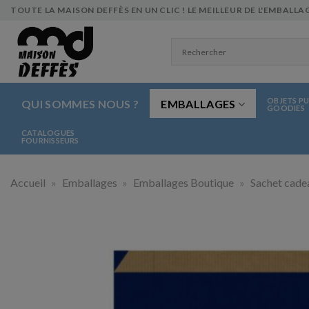
Skip
TOUTE LA MAISON DEFFÈS EN UN CLIC ! LE MEILLEUR DE L'EMBALLAG
to
content
OBJETS PU
QUI SOMMES NOUS ?
EMBALLAGES
GOODIES
CATALOGUES
FOURNISSEURS
Accueil
»
Emballages
»
Emballages Boutique
»
Sachet cade