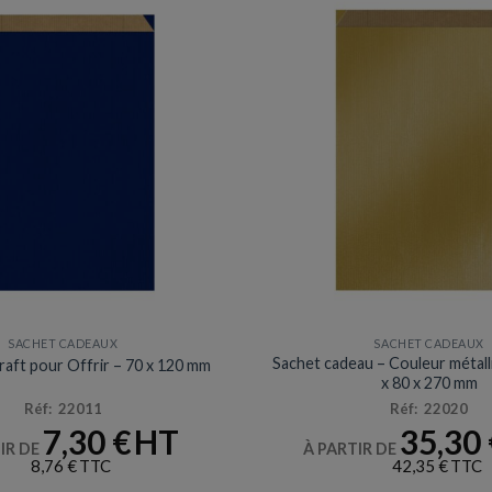
SACHET CADEAUX
SACHET CADEAUX
Sachet cadeau – Couleur métall
raft pour Offrir – 70 x 120 mm
x 80 x 270 mm
Réf: 22011
Réf: 22020
7,30
€
35,30
IR DE
À PARTIR DE
8,76
€
42,35
€