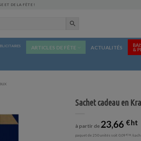
E ET DE LA FÊTE !
BAI
BLICITAIRES
ARTICLES DE FÊTE
ACTUALITÉS
& 
aux
Sachet cadeau en Kra
23,66
€
à partir de
paquet de 250 unités soit
/sach
0,09
€