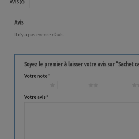
AVIS (0)
Avis
Il n’y a pas encore d’avis.
Soyez le premier à laisser votre avis sur “Sachet
Votre note
*
1 étoile sur 5
2 étoiles sur 5
3 étoiles sur 5
Votre avis
*