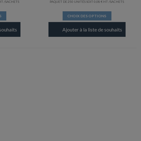
/SACHETS
PAQUET DE 250 UNITÉS SOIT
0,08
€
/SACHETS
S
CHOIX DES OPTIONS
Ce
 souhaits
Ajouter à la liste de souhaits
produit
a
plusieurs
s.
variations.
Les
options
peuvent
être
choisies
sur
la
page
du
produit