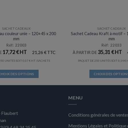
SACHET CADEAUX
SACHET CADEAUX
u couleur unie – 120+45 x 200
Sachet Cadeau Kraft à motif – 
mm
mm
Réf: 22003
Réf: 22033
17,72
€
35,31
€
21,26
€
DE
À PARTIR DE
50 UNITÉS SOIT
0,07
€
/SACHETS
PAQUET DE 250 UNITÉS SOIT
0,14
€
CHOIX DES OPTIONS
CHOIX DES OPTION
Ce
Ce
produit
produit
a
a
MENU
plusieurs
plusieurs
variations.
variation
 Flaubert
Les
Les
Conditions générales de vente
nan
options
options
Mentions Légales et Politique
peuvent
peuvent
3 (0) 4 68 34 25 45