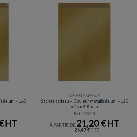
SACHET CADEAUX
isée uni – 160
Sachet cadeau – Couleur métallisée uni – 120
x 45 x 200 mm
Réf: 22019
€
21,20
€
À PARTIR DE
25,43
€