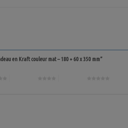
 cadeau en Kraft couleur mat – 180 + 60 x 350 mm”
4 étoiles sur 5
5 étoiles sur 5