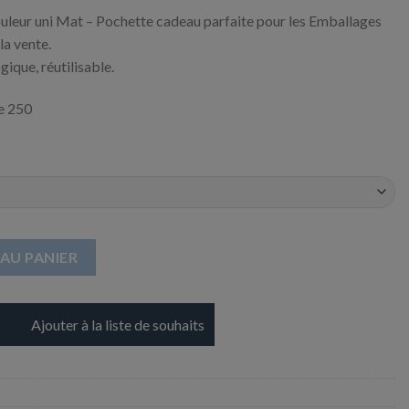
uleur uni Mat – Pochette cadeau parfaite pour les Emballages
la vente.
ique, réutilisable.
e 250
raft couleur mat - 180 + 60 x 350 mm
AU PANIER
Ajouter à la liste de souhaits