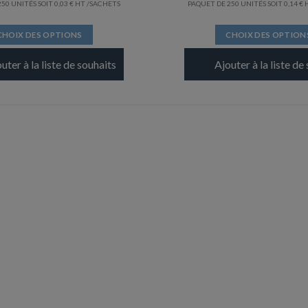
50 UNITÉS SOIT
0,03
€
/SACHETS
PAQUET DE 250 UNITÉS SOIT
0,14
€
CHOIX DES OPTIONS
CHOIX DES OPTION
Ce
Ce
uter à la liste de souhaits
Ajouter à la liste de
produit
produit
a
a
plusieurs
plusieurs
variations.
variation
Les
Les
options
options
peuvent
peuvent
être
être
choisies
choisies
sur
sur
la
la
page
page
du
du
produit
produit