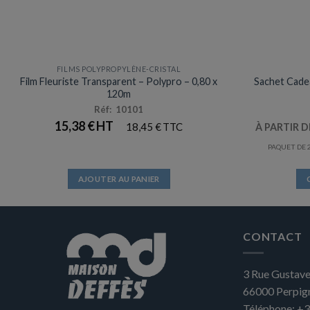
FILMS POLYPROPYLÈNE-CRISTAL
Prix en baisse
Film Fleuriste Transparent – Polypro – 0,80 x
Sachet Cadea
120m
Réf: 10101
15,38
€
18,45
€
À PARTIR 
PAQUET DE 2
AJOUTER AU PANIER
CONTACT
3 Rue Gustave
66000
Perpig
Téléphone:
+3