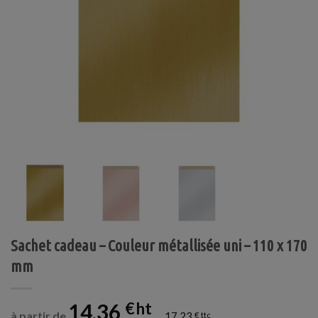
Sachet cadeau – Couleur métallisée uni – 110 x 170
mm
14,36
€
à partir de
17,23
€