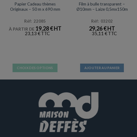
Papier Cadeau thèmes
Film à bulle transparent –
Originaux – 50 m x 690 mm
Ø10mm – Laize 0,5mx150m
Réf: 22085
Réf: 03202
19,28
€
29,26
€
À PARTIR DE
23,13
€
35,11
€
CHOIX DES OPTIONS
AJOUTER AU PANIER
Ce
produit
a
plusieurs
variations.
Les
options
peuvent
être
choisies