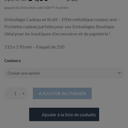
paquet de 250 unités soit
/sachets
0,06
€
Emballage Cadeau en Kraft – Effet métallique couleur unis –
Pochette cadeau parfaite pour vos Emballages Boutique.
Idéal pour les boutiques d’accessoires et de papeterie !
110 x 170 mm – Paquet de 250
Couleurs
quantité de Sachet cadeau - Couleur métallisée uni - 110 x 170
AJOUTER AU PANIER
Ajouter à la liste de souhaits