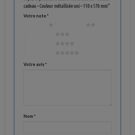
cadeau – Couleur métallisée uni – 110 x 170 mm”
Votre note
*
1 étoile sur 5
2 étoiles sur 5
3 étoiles sur 5
4 étoiles sur 5
5 étoiles sur 5
Votre avis
*
Nom
*