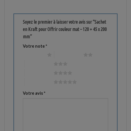
Soyez le premier à laisser votre avis sur “Sachet
en Kraft pour Offrir couleur mat – 120 + 45 x 200
mm”
Votre note
*
1 étoile sur 5
2 étoiles sur 5
3 étoiles sur 5
4 étoiles sur 5
5 étoiles sur 5
Votre avis
*