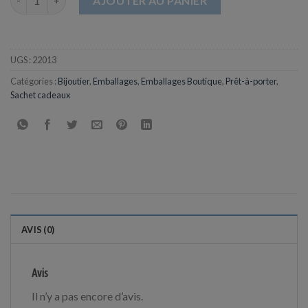
AJOUTER AU PANIER
UGS :
22013
Catégories :
Bijoutier
,
Emballages
,
Emballages Boutique
,
Prêt-à-porter
,
Sachet cadeaux
AVIS (0)
Avis
Il n’y a pas encore d’avis.