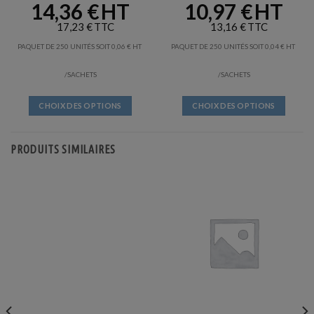
14,36
€
10,97
€
17,23
€
13,16
€
PAQUET DE 250 UNITÉS SOIT
0,06
€
PAQUET DE 250 UNITÉS SOIT
0,04
€
/SACHETS
/SACHETS
CHOIX DES OPTIONS
CHOIX DES OPTIONS
Ce
Ce
produit
produit
PRODUITS SIMILAIRES
a
a
plusieurs
plusieurs
variations.
variations.
Les
Les
options
options
peuvent
peuvent
être
être
choisies
choisies
sur
sur
la
la
page
page
du
du