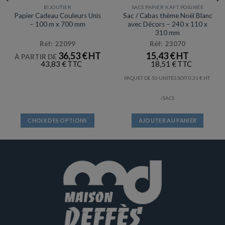
BIJOUTIER
SACS PAPIER KAFT POIGNÉE
produit
produit
Papier Cadeau Couleurs Unis
Sac / Cabas thème Noël Blanc
– 100 m x 700 mm
avec Décors – 240 x 110 x
310 mm
Réf: 22099
Réf: 23070
36,53
€
15,43
€
À PARTIR DE
43,83
€
18,51
€
PAQUET DE 50 UNITÉS SOIT
0,31
€
/SACS
CHOIX DES OPTIONS
AJOUTER AU PANIER
Ce
produit
a
plusieurs
variations.
Les
options
peuvent
être