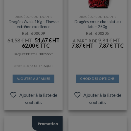
du
produit
DRAGÉES / CONTENANTS
DRAGÉES / CONTENANTS
Dragées Avola 1Kg – Finesse
Dragées cœur chocolat au
extrême excellence
lait – 250g
Réf: 600009
Réf: 600205
LE
LE
64,58
€
51,67
€
9,84
€
À PARTIR DE
PRIX
PRIX
LE
LE
62,00
€
7,87
€
7,87
€
INITIAL
ACTUEL
PRIX
PRIX
ÉTAIT :
EST :
INITIAL
ACTUEL
64,58 €.
51,67 €.
PAQUET DE 320 UNITÉS SOIT
ÉTAIT :
EST :
9,84 €.
7,87 €.
0,20
€
0,16
€
/ PAQUET
AJOUTER AU PANIER
CHOIX DES OPTIONS
Ce
produit
Ajouter à la liste de
Ajouter à la liste de
a
souhaits
souhaits
plusieurs
variations.
Les
options
Promotion
peuvent