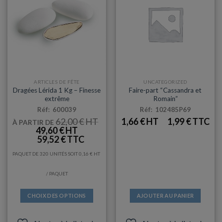
être
choisies
sur
la
page
du
produit
ARTICLES DE FÊTE
UNCATEGORIZED
Dragées Lérida 1 Kg – Finesse
Faire-part “Cassandra et
extrême
Romain”
Réf: 600039
Réf: 102485P69
62,00
€
1,66
€
1,99
€
À PARTIR DE
LE
LE
49,60
€
PRIX
PRIX
59,52
€
INITIAL
ACTUEL
ÉTAIT :
EST :
62,00 €.
49,60 €.
PAQUET DE 320 UNITÉS SOIT
0,16
€
/ PAQUET
CHOIX DES OPTIONS
AJOUTER AU PANIER
Ce
produit