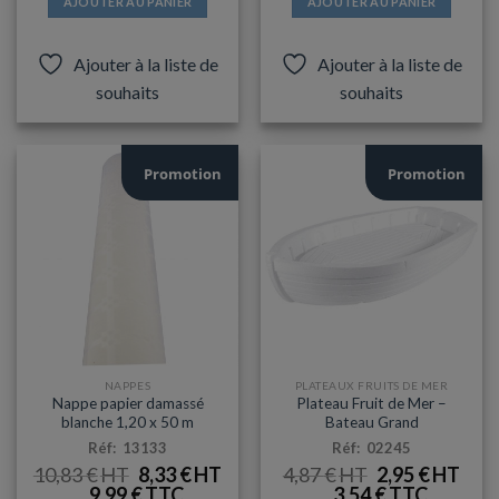
AJOUTER AU PANIER
AJOUTER AU PANIER
Ajouter à la liste de
Ajouter à la liste de
souhaits
souhaits
Promotion
Promotion
NAPPES
PLATEAUX FRUITS DE MER
Nappe papier damassé
Plateau Fruit de Mer –
blanche 1,20 x 50 m
Bateau Grand
Réf: 13133
Réf: 02245
LE
LE
LE
LE
10,83
€
8,33
€
4,87
€
2,95
€
PRIX
PRIX
PRIX
PRIX
9,99
€
3,54
€
INITIAL
ACTUEL
INITIAL
ACT