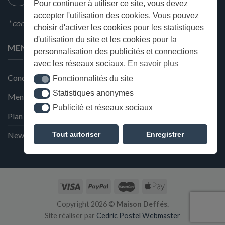
Pour continuer à utiliser ce site, vous devez
accepter l'utilisation des cookies. Vous pouvez
* condition en magasin
choisir d'activer les cookies pour les statistiques
d'utilisation du site et les cookies pour la
MENU
personnalisation des publicités et connections
avec les réseaux sociaux.
En savoir plus
Conditions générales de ventes
Fonctionnalités du site
Fonctionnalités du site
Statistiques anonymes
Statistiques anonymes
Mentions Légales et Politique de confidentialité
Publicité et réseaux sociaux
Publicité et réseaux sociaux
Plan du site
Tout autoriser
Enregistrer
Newsletter de la Maison Deffès
Copyright 2026 ©
Maison Deffés.
Site réaliser par
Cedric Postel Webmaster