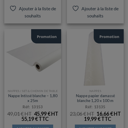
Ajouter à la liste de
Ajouter à la liste de
souhaits
souhaits
Promotion
Promotion
NAPPES / SET & CHEMIN DE TABLE
NAPPES
Nappe Intissé blanche – 1,80
Nappe papier damassé
x 25m
blanche 1,20 x 100 m
Réf: 13153
Réf: 13135
LE
LE
LE
LE
49,01
€
45,99
€
23,06
€
16,66
€
PRIX
PRIX
PRIX
PRI
55,19
€
19,99
€
INITIAL
ACTUEL
INITIAL
AC
ÉTAIT :
EST :
ÉTAIT :
EST
49,01 €.
45,99 €.
23,06 €.
16,6