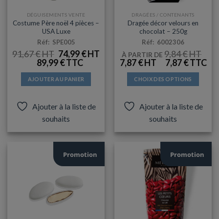
DÉGUISEMENTS VENTE
DRAGÉES / CONTENANTS
Costume Père noël 4 pièces –
Dragée décor velours en
USA Luxe
chocolat – 250g
Réf: SPE005
Réf: 6002306
LE
LE
91,67
€
74,99
€
9,84
€
À PARTIR DE
PRIX
PRIX
LE
LE
89,99
€
7,87
€
7,87
€
INITIAL
ACTUEL
PRIX
PRIX
ÉTAIT :
EST :
INITIAL
ACTUEL
91,67 €.
74,99 €.
AJOUTER AU PANIER
CHOIX DES OPTIONS
ÉTAIT :
EST :
9,84 €.
7,87 €.
Ce
produit
Ajouter à la liste de
Ajouter à la liste de
a
souhaits
souhaits
plusieurs
variations.
Les
options
Promotion
Promotion
peuvent
être
choisies
sur
la
page