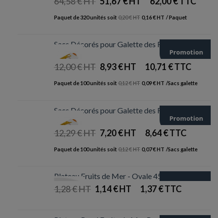
64,58
€
Le
51,67
€
Le
62,00
€
prix
prix
Paquet de 320 unités soit
0,20
€
0,16
€
/ Paquet
initial
actuel
était :
est :
64,58 €.
51,67 €.
Sacs Décorés pour Galette des Rois - Ø300
Promotion
mm
12,00
€
Le
8,93
€
Le
10,71
€
prix
prix
Paquet de 100 unités soit
0,12
€
0,09
€
/Sacs galette
initial
actuel
était :
est :
12,00 €.
8,93 €.
Sacs Décorés pour Galette des Rois - Ø260
Promotion
mm
12,29
€
Le
7,20
€
Le
8,64
€
prix
prix
Paquet de 100 unités soit
0,12
€
0,07
€
/Sacs galette
initial
actuel
était :
est :
12,29 €.
7,20 €.
Plateau Fruits de Mer - Ovale 450 x 350 mm
Promotion
1,28
€
Le
1,14
€
Le
1,37
€
prix
prix
initial
actuel