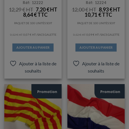
Réf: 12222
Réf: 12224
LE
LE
LE
LE
12,29
€
7,20
€
12,00
€
8,93
€
PRIX
PRIX
PRIX
PRI
8,64
€
10,71
€
INITIAL
ACTUEL
INITIAL
ACT
ÉTAIT :
EST :
ÉTAIT :
EST 
12,29 €.
7,20 €.
12,00 €.
8,93 
PAQUET DE 100 UNITÉS SOIT
PAQUET DE 100 UNITÉS SOIT
0,12
€
0,07
€
/SACS GALETTE
0,12
€
0,09
€
/SACS GALETTE
AJOUTER AU PANIER
AJOUTER AU PANIER
Ajouter à la liste de
Ajouter à la liste de
souhaits
souhaits
Promotion
Promotion