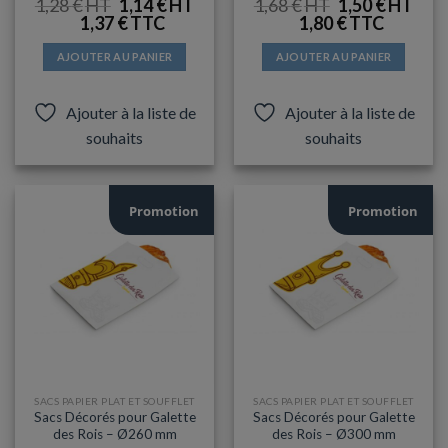
LE
LE
LE
LE
1,28
€
1,14
€
1,68
€
1,50
€
PRIX
PRIX
PRIX
PRIX
1,37
€
1,80
€
INITIAL
ACTUEL
INITIAL
ACT
ÉTAIT :
EST :
ÉTAIT :
EST :
1,28 €.
1,14 €.
1,68 €.
1,50 €
AJOUTER AU PANIER
AJOUTER AU PANIER
Ajouter à la liste de
Ajouter à la liste de
souhaits
souhaits
Promotion
Promotion
SACS PAPIER PLAT ET SOUFFLET
SACS PAPIER PLAT ET SOUFFLET
Sacs Décorés pour Galette
Sacs Décorés pour Galette
des Rois – Ø260 mm
des Rois – Ø300 mm