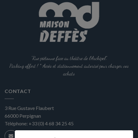
"Rue piétonne face au théâtre de l'Archipel".
Parking offert ! * Accès et stationnement autorisé pour charger vos
achats
CONTACT
3 Rue Gustave Flaubert
66000
Perpignan
Téléphone:
+33 (0) 4 68 34 25 45