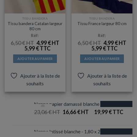
TISSU BANDERA
TISSU BANDERA
Tissu bandera Catalan largeur
Tissu France largeur 80 cm
80 cm
Réf:
Réf:
LE
LE
LE
LE
6,50
€
4,99
€
6,50
€
4,99
€
PRIX
PRIX
PRIX
PRIX
5,99
€
5,99
€
INITIAL
ACTUEL
INITIAL
ACT
ÉTAIT :
EST :
ÉTAIT :
EST :
6,50 €.
4,99 €.
6,50 €.
4,99 €
AJOUTER AU PANIER
AJOUTER AU PANIER
Ajouter à la liste de
Ajouter à la liste de
souhaits
souhaits
Nappe papier damassé blanche 1,20 x 100 m
Promotion
23,06
€
Le
16,66
€
Le
19,99
€
prix
prix
initial
actuel
était :
est :
Nappe Intissé blanche - 1,80 x 25m
Promotion