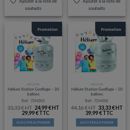
Ajouter à la liste de
Ajouter à la liste de
a
souhaits
souhaits
plusieurs
variations.
Les
options
Promotion
Promotion
peuvent
être
choisies
sur
la
page
du
produit
HÉLIUM
HÉLIUM
Hélium Station Gonflage – 30
Hélium Station Gonflage – 50
ballons
ballons
Réf: 72H001
Réf: 72H002
LE
LE
LE
LE
33,33
€
24,99
€
44,16
€
33,33
€
PRIX
PRIX
PRIX
PRI
29,99
€
39,99
€
INITIAL
ACTUEL
INITIAL
AC
ÉTAIT :
EST :
ÉTAIT :
EST
33,33 €.
24,99 €.
44,16 €.
33,3
AJOUTER AU PANIER
AJOUTER AU PANIER