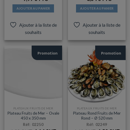
ÉTAIT :
EST :
ÉTAIT :
EST :
10,83 €.
8,33 €.
4,87 €.
2,95 €
AJOUTER AU PANIER
AJOUTER AU PANIER
Ajouter à la liste de
Ajouter à la liste de
souhaits
souhaits
Promotion
Promotion
PLATEAUX FRUITS DE MER
PLATEAUX FRUITS DE MER
Plateau Fruits de Mer – Ovale
Plateau Rond Fruits de Mer
450 x 350 mm
Rond – Ø 520 mm
Réf: 02250
Réf: 02249