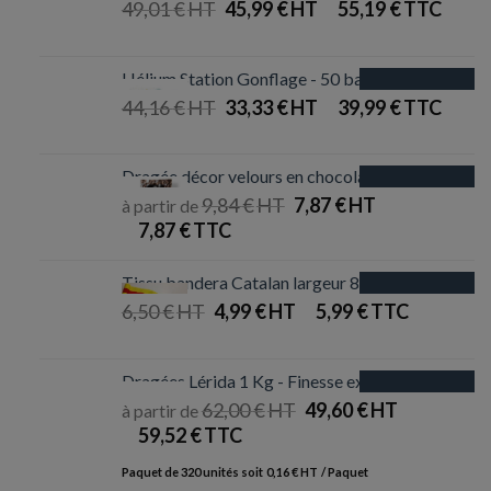
23,06 €.
16,66 €.
49,01
€
Le
45,99
€
Le
55,19
€
prix
prix
initial
actuel
était :
est :
Hélium Station Gonflage - 50 ballons
Promotion
49,01 €.
45,99 €.
44,16
€
Le
33,33
€
Le
39,99
€
prix
prix
initial
actuel
était :
est :
Dragée décor velours en chocolat - 250g
Promotion
44,16 €.
33,33 €.
9,84
€
Le
7,87
€
Le
à partir de
prix
prix
7,87
€
initial
actuel
était :
est :
Tissu bandera Catalan largeur 80 cm
9,84 €.
7,87 €.
Promotion
6,50
€
Le
4,99
€
Le
5,99
€
prix
prix
initial
actuel
était :
est :
Dragées Lérida 1 Kg - Finesse extrême
Promotion
6,50 €.
4,99 €.
62,00
€
Le
49,60
€
Le
à partir de
prix
prix
59,52
€
initial
actuel
Paquet de 320 unités soit
0,16
€
/ Paquet
était :
est :