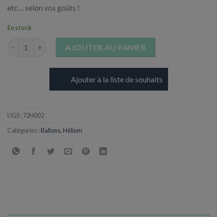
etc… selon vos goûts !
En stock
quantité de Hélium Station Gonflage - 50 ballons
AJOUTER AU PANIER
Ajouter à la liste de souhaits
UGS :
72H002
Catégories :
Ballons
,
Hélium