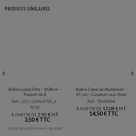
Les
PRODUITS SIMILAIRES
options
peuvent
être
choisies
sur
la
page
du
produit
ARTICLES DE FÊTE
MYLAR
Ballon Latex Fête – Ø28cm –
Ballon Cœur en Aluminium –
Paquet de 6
91 cm – Couleurs aux choix
Réf: Q11_QUALATEX_6-
Réf: 72M0004
FETE
12,08
€
À PARTIR DE
14,50
€
2,92
€
À PARTIR DE
3,50
€
SACHET DE 6 SOIT
0,49
€
/ BALLONS