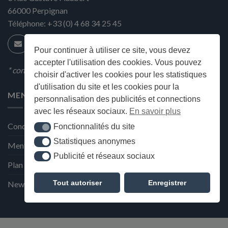
66000
Perpignan
Téléphone:
+33 (0) 4 68 34 25 45
Pour continuer à utiliser ce site, vous devez
accepter l'utilisation des cookies. Vous pouvez
* condition en magasin
choisir d'activer les cookies pour les statistiques
d'utilisation du site et les cookies pour la
MENU
personnalisation des publicités et connections
avec les réseaux sociaux.
En savoir plus
Conditions générales de ventes
Fonctionnalités du site
Fonctionnalités du site
Statistiques anonymes
Statistiques anonymes
Mentions Légales et Politique de confidentialité
Publicité et réseaux sociaux
Publicité et réseaux sociaux
Plan du site
Tout autoriser
Enregistrer
Newsletter de la Maison Deffès