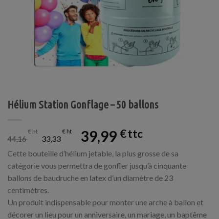
Hélium Station Gonflage – 50 ballons
le
le
39,99
€
€
€
44,16
33,33
prix
prix
initial
actuel
Cette bouteille d’hélium jetable, la plus grosse de sa
était :
est :
44,16 €.
33,33 €.
catégorie vous permettra de gonfler jusqu’à cinquante
ballons de baudruche en latex d’un diamètre de 23
centimètres.
Un produit indispensable pour monter une arche à ballon et
décorer un lieu pour un anniversaire, un mariage, un baptême