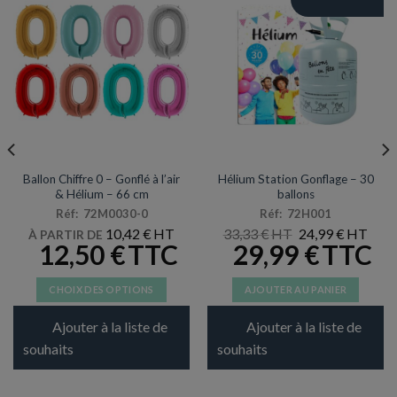
MYLAR
HÉLIUM
Ballon Chiffre 0 – Gonflé à l’air
Hélium Station Gonflage – 30
& Hélium – 66 cm
ballons
Réf: 72M0030-0
Réf: 72H001
LE
LE
10,42
€
33,33
€
24,99
€
À PARTIR DE
PRIX
PRIX
12,50
€
29,99
€
INITIAL
ACT
ÉTAIT :
EST :
33,33 €.
24,99
CHOIX DES OPTIONS
AJOUTER AU PANIER
Ce
Ajouter à la liste de
Ajouter à la liste de
produit
a
souhaits
souhaits
plusieurs
variations.