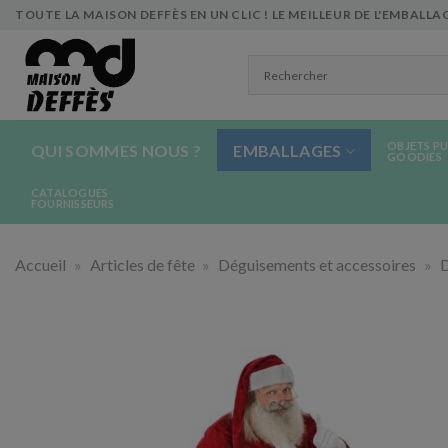
Skip
TOUTE LA MAISON DEFFÈS EN UN CLIC ! LE MEILLEUR DE L'EMBALLAG
to
content
OBJETS PU
QUI SOMMES NOUS ?
EMBALLAGES
GOODIES
CATALOGUES
FOURNISSEURS
Accueil
»
Articles de fête
»
Déguisements et accessoires
»
D