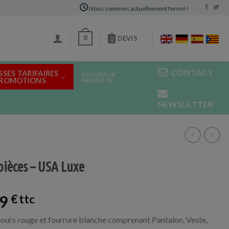
Nous sommes actuellement fermé !
0
DEVIS
CONTACT
SSES TARIFAIRES
NOUVEAUX
PROMOTIONS
PRODUITS
NEWSLETTER
pièces – USA Luxe
99
€
lours rouge et fourrure blanche comprenant Pantalon, Veste,