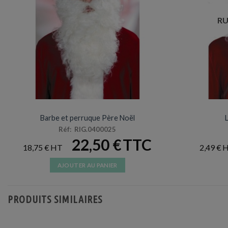
RU
ARTICLES DE FÊTE
Barbe et perruque Père Noël
Réf: RIG.0400025
22,50
€
18,75
€
2,49
€
AJOUTER AU PANIER
PRODUITS SIMILAIRES