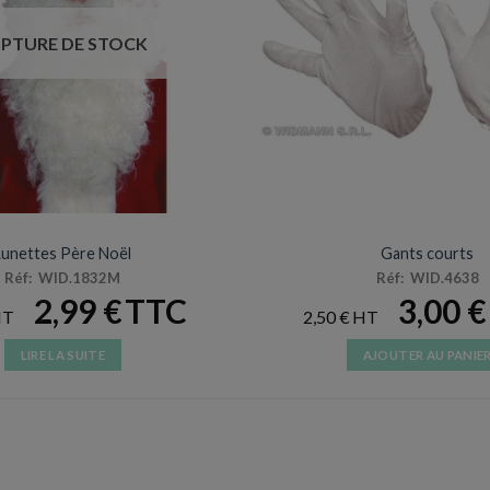
PTURE DE STOCK
ARTICLES DE FÊTE
ACCESSOIRES DE DÉGUIS
Lunettes Père Noël
Gants courts
Réf: WID.1832M
Réf: WID.4638
2,99
€
3,00
€
2,50
€
LIRE LA SUITE
AJOUTER AU PANIE