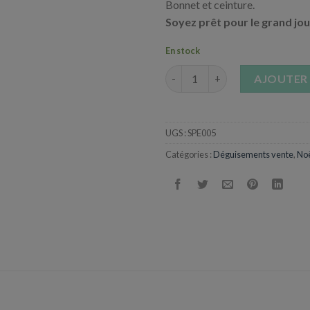
91,67 €.
74,99 €.
Bonnet et ceinture.
Soyez prêt pour le grand jo
En stock
quantité de Costume Père noël
AJOUTER 
UGS :
SPE005
Catégories :
Déguisements vente
,
No