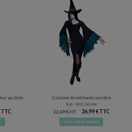
E
DÉGUISEMENTS VENTE
leur au choix
Costume de méchante sorcière
Réf: WID.3654N
€
26,99
€
22,49
€
R
AJOUTER AU PANIER