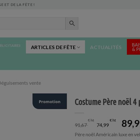
E ET DE LA FÊTE !
BAI
BLICITAIRES
ARTICLES DE FÊTE
ACTUALITÉS
& 
éguisements vente
Costume Père noël 4 
Promotion
le
le
89,
€
€
91,67
74,99
prix
prix
initial
actuel
Père noël Américain luxe en ve
était :
est :