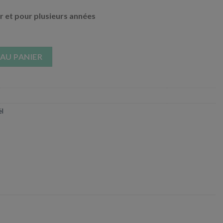
ur et pour plusieurs années
 4 pièces - USA Luxe
AU PANIER
ël