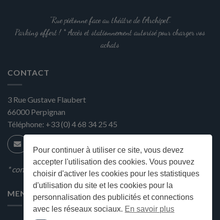
sur
la
"Rue piétonne face au théâtre de l'Archipel".
page
Parking offert ! * Accès et stationnement autorisé pour charger vos
du
achats
produit
CONTACT
3 Rue Gustave Flaubert
66000
Perpignan
Téléphone:
+33 (0) 4 68 34 25 45
Pour continuer à utiliser ce site, vous devez
accepter l'utilisation des cookies. Vous pouvez
* condition en magasin
choisir d'activer les cookies pour les statistiques
d'utilisation du site et les cookies pour la
MENU
personnalisation des publicités et connections
avec les réseaux sociaux.
En savoir plus