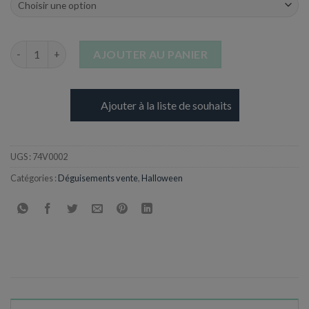
quantité de Costume Reine des vampires
AJOUTER AU PANIER
Ajouter à la liste de souhaits
UGS :
74V0002
Catégories :
Déguisements vente
,
Halloween