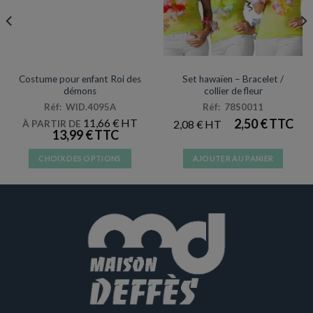
DÉGUISEMENTS VENTE
ARTICLES DE FÊTE
Costume pour enfant Roi des
Set hawaïen – Bracelet /
démons
collier de fleur
Réf: WID.4095A
Réf: 78S0011
11,66
€
2,50
€
2,08
€
À PARTIR DE
13,99
€
CHOIX DES OPTIONS
AJOUTER AU PANIER
Ce
produit
a
plusieurs
variations.
Les
options
peuvent
être
choisies