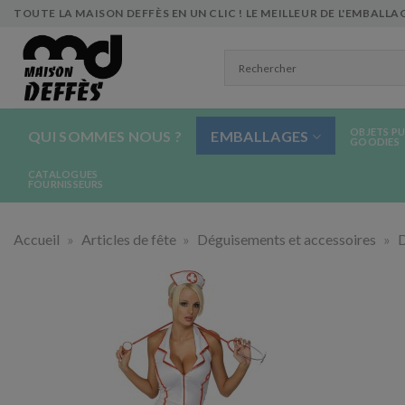
Skip
TOUTE LA MAISON DEFFÈS EN UN CLIC ! LE MEILLEUR DE L'EMBALLAG
to
content
OBJETS PU
QUI SOMMES NOUS ?
EMBALLAGES
GOODIES
CATALOGUES
FOURNISSEURS
Accueil
»
Articles de fête
»
Déguisements et accessoires
»
D