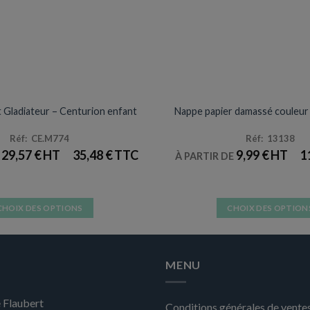
DÉGUISEMENTS VENTE
NAPPES
Gladiateur – Centurion enfant
Nappe papier damassé couleur 
Réf: CE.M774
Réf: 13138
29,57
€
35,48
€
9,99
€
1
E
À PARTIR DE
CHOIX DES OPTIONS
CHOIX DES OPTION
Ce
Ce
produit
produit
a
a
MENU
plusieurs
plusieurs
variations.
variation
 Flaubert
Les
Les
Conditions générales de vente