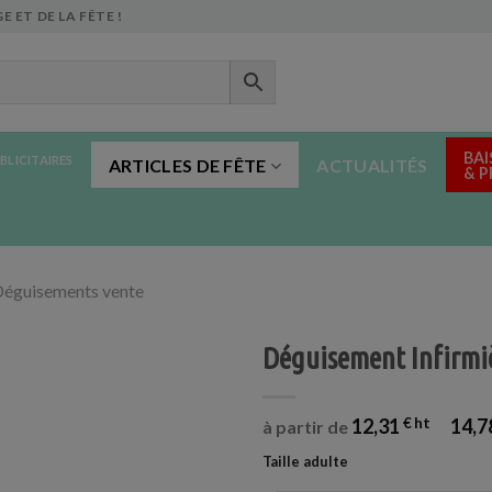
E ET DE LA FÊTE !
BAI
BLICITAIRES
ARTICLES DE FÊTE
ACTUALITÉS
& 
éguisements vente
Déguisement Infirmi
12,31
€
14,7
à partir de
Taille adulte