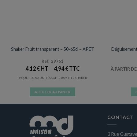
VERRES / GOBELETS
Prix en baisse
Shaker Fruit transparent – 50-65cl – APET
Déguisement 
Réf: 29761
4,12
€
4,94
€
À PARTIR D
PAQUET DE 50 UNITÉS SOIT
0,08
€
/ SHAKER
AJOUTER AU PANIER
CONTACT
3 Rue Gustave