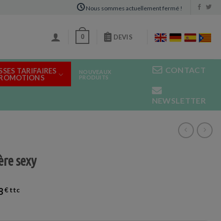
Nous sommes actuellement fermé !
0
DEVIS
CONTACT
SSES TARIFAIRES
NOUVEAUX
PROMOTIONS
PRODUITS
NEWSLETTER
ère sexy
8
€