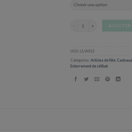
quantité de Déguisement Infir
AJOUTER 
UGS :
LS.IA012
Catégories :
Articles de fête
,
Cadeaux
Enterrement de célibat