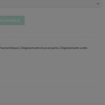
mière sexy
AU PANIER
 humoristiques
,
Déguisements et accessoires
,
Déguisements vente
,