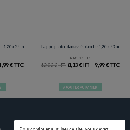
NAPPES
Promotion
– 1,20 x 25 m
Nappe papier damassé blanche 1,20 x 50 m
Réf: 13133
LE
LE
1,99
€
10,83
€
8,33
€
9,99
€
PRIX
PRIX
INITIAL
ACTUEL
ÉTAIT :
EST :
10,83 €.
8,33 €.
S
AJOUTER AU PANIER
s.
s
Pour continuer à utiliser ce site, vous devez