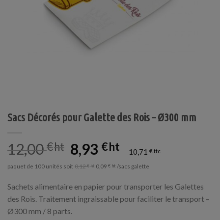
Sacs Décorés pour Galette des Rois – Ø300 mm
12,00
€
le
8,93
€
le
10,71
prix
prix
€
initial
actuel
paquet de 100 unités soit
/sacs galette
0,12
€
0,09
€
était :
est :
12,00 €.
8,93 €.
Sachets alimentaire en papier pour transporter les Galettes
des Rois. Traitement ingraissable pour faciliter le transport –
Ø300 mm / 8 parts.