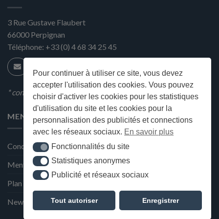
3 Rue Gustave Flaubert
66000
Perpignan
Téléphone:
+33 (0) 4 68 34 25 45
Pour continuer à utiliser ce site, vous devez
accepter l'utilisation des cookies. Vous pouvez
* condition en magasin
choisir d'activer les cookies pour les statistiques
d'utilisation du site et les cookies pour la
MENU
personnalisation des publicités et connections
avec les réseaux sociaux.
En savoir plus
Conditions générales de ventes
Fonctionnalités du site
Fonctionnalités du site
Statistiques anonymes
Statistiques anonymes
Mentions Légales et Politique de confidentialité
Publicité et réseaux sociaux
Publicité et réseaux sociaux
Plan du site
Tout autoriser
Enregistrer
Newsletter de la Maison Deffès