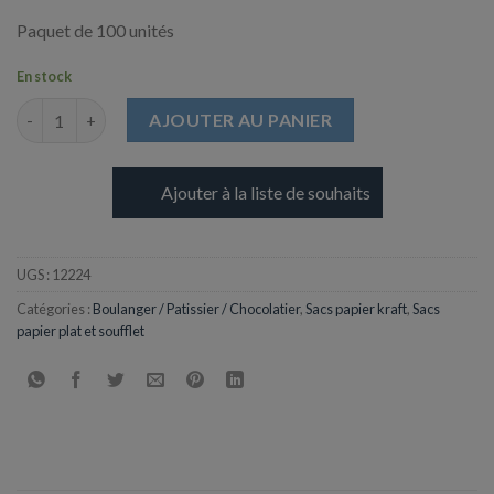
Paquet de 100 unités
En stock
quantité de Sacs Décorés pour Galette des Rois - Ø300 mm
AJOUTER AU PANIER
Ajouter à la liste de souhaits
UGS :
12224
Catégories :
Boulanger / Patissier / Chocolatier
,
Sacs papier kraft
,
Sacs
papier plat et soufflet