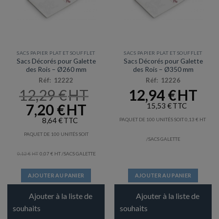
SACS PAPIER PLAT ET SOUFFLET
SACS PAPIER PLAT ET SOUFFLET
Sacs Décorés pour Galette
Sacs Décorés pour Galette
des Rois – Ø260 mm
des Rois – Ø350 mm
Réf: 12222
Réf: 12226
12,29
€
12,94
€
LE
7,20
€
LE
15,53
€
PRIX
PRIX
INITIAL
ACTUEL
8,64
€
PAQUET DE 100 UNITÉS SOIT
0,13
€
ÉTAIT :
EST :
12,29 €.
7,20 €.
PAQUET DE 100 UNITÉS SOIT
/SACS GALETTE
0,12
€
0,07
€
/SACS GALETTE
AJOUTER AU PANIER
AJOUTER AU PANIER
Ajouter à la liste de
Ajouter à la liste de
souhaits
souhaits