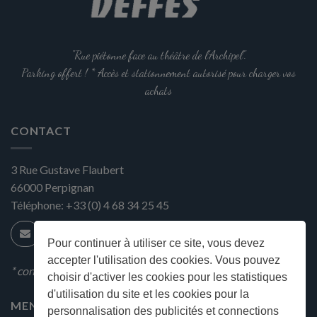
"Rue piétonne face au théâtre de l'Archipel".
Parking offert ! * Accès et stationnement autorisé pour charger vos
achats
CONTACT
3 Rue Gustave Flaubert
66000
Perpignan
Téléphone:
+33 (0) 4 68 34 25 45
Pour continuer à utiliser ce site, vous devez
accepter l'utilisation des cookies. Vous pouvez
* condition en magasin
choisir d'activer les cookies pour les statistiques
d'utilisation du site et les cookies pour la
MENU
personnalisation des publicités et connections