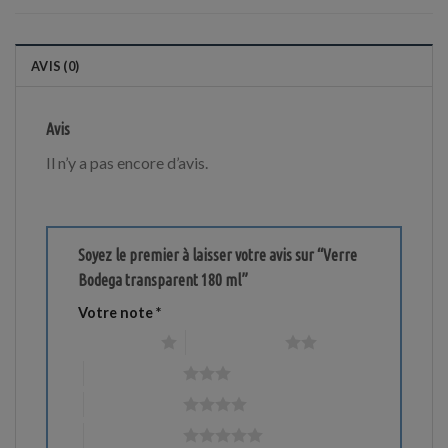
AVIS (0)
Avis
Il n’y a pas encore d’avis.
Soyez le premier à laisser votre avis sur “Verre
Bodega transparent 180 ml”
Votre note
*
1 étoile sur 5
2 étoiles sur 5
3 étoiles sur 5
4 étoiles sur 5
5 étoiles sur 5