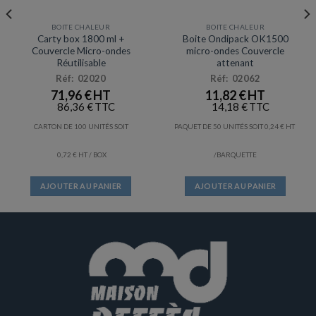
BOITE CHALEUR
BOITE CHALEUR
Prix en baisse
Carty box 1800 ml +
Boite Ondipack OK1500
Couvercle Micro-ondes
micro-ondes Couvercle
Réutilisable
attenant
Réf: 02020
Réf: 02062
71,96
€
11,82
€
86,36
€
14,18
€
CARTON DE 100 UNITÉS SOIT
PAQUET DE 50 UNITÉS SOIT
0,24
€
0,72
€
/ BOX
/BARQUETTE
AJOUTER AU PANIER
AJOUTER AU PANIER