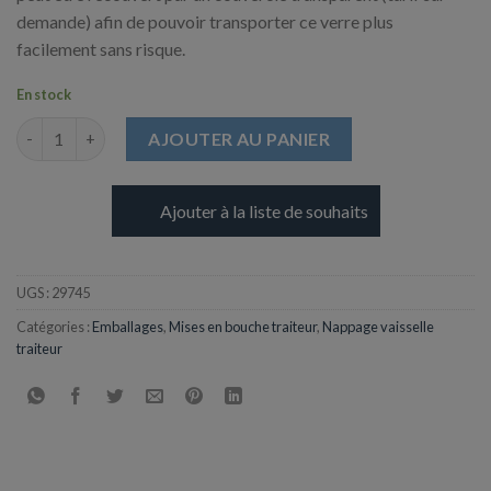
demande) afin de pouvoir transporter ce verre plus
facilement sans risque.
En stock
quantité de Verre Bodega transparent 180 ml
AJOUTER AU PANIER
Ajouter à la liste de souhaits
UGS :
29745
Catégories :
Emballages
,
Mises en bouche traiteur
,
Nappage vaisselle
traiteur