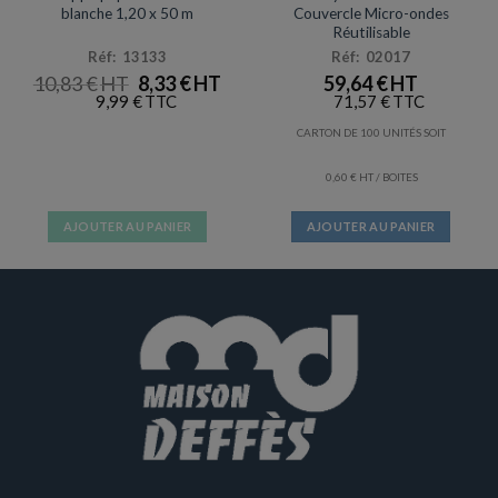
blanche 1,20 x 50 m
Couvercle Micro-ondes
Réutilisable
Réf: 13133
Réf: 02017
LE
LE
10,83
€
8,33
€
59,64
€
PRIX
PRIX
9,99
€
71,57
€
INITIAL
ACTUEL
ÉTAIT :
EST :
CARTON DE 100 UNITÉS SOIT
10,83 €.
8,33 €.
0,60
€
/ BOITES
AJOUTER AU PANIER
AJOUTER AU PANIER