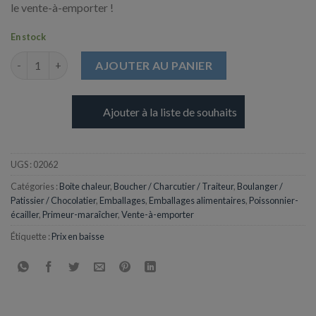
le vente-à-emporter !
En stock
quantité de Boite Ondipack OK1500 micro-ondes Couvercle at
AJOUTER AU PANIER
Ajouter à la liste de souhaits
UGS :
02062
Catégories :
Boite chaleur
,
Boucher / Charcutier / Traiteur
,
Boulanger /
Patissier / Chocolatier
,
Emballages
,
Emballages alimentaires
,
Poissonnier-
écailler
,
Primeur-maraîcher
,
Vente-à-emporter
Étiquette :
Prix en baisse