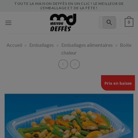
Skip
TOUTE LA MAISON DEFFÈS EN UN CLIC ! LE MEILLEUR DE
L'EMBALLAGE ET DE LA FÊTE !
to
content
0
Accueil
»
Emballages
»
Emballages alimentaires
»
Boite
chaleur
Prix en baisse