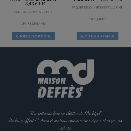
3,43
€
PAQUET DE 50 UNITÉS SOIT
0,16
€
BOITE DE 100 SOIT
0,03
€
/BARQUETTE
/ PAIRE DE GANTS
CHOIX DES OPTIONS
AJOUTER AU PANIER
Ce
produit
a
plusieurs
variations.
Les
options
peuvent
être
choisies
sur
la
"Rue piétonne face au théâtre de l'Archipel".
page
Parking offert ! * Accès et stationnement autorisé pour charger vos
du
achats
produit