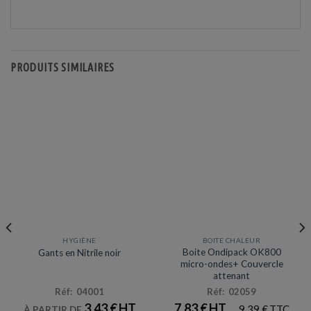
PRODUITS SIMILAIRES
HYGIÈNE
BOITE CHALEUR
Prix en baisse
Prix en baisse
Boite Ondipack OK800
Gants en Nitrile noir
micro-ondes+ Couvercle
attenant
Réf: 04001
Réf: 02059
3,43
€
7,83
€
9,39
€
À PARTIR DE