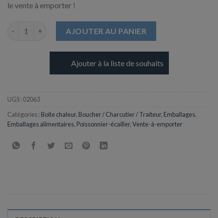
le vente à emporter !
quantité de Boite Ondipack OK1800 micro-ondes+ Couvercle a
AJOUTER AU PANIER
Ajouter à la liste de souhaits
UGS :
02063
Catégories :
Boite chaleur
,
Boucher / Charcutier / Traiteur
,
Emballages
,
Emballages alimentaires
,
Poissonnier-écailler
,
Vente-à-emporter