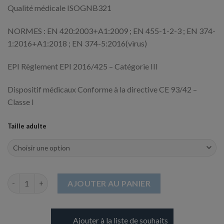
Qualité médicale ISOGNB321
NORMES : EN 420:2003+A1:2009 ; EN 455-1-2-3 ; EN 374-
1:2016+A1:2018 ; EN 374-5:2016(virus)
EPI Règlement EPI 2016/425 – Catégorie III
Dispositif médicaux Conforme à la directive CE 93/42 –
Classe I
Taille adulte
quantité de Gants en Nitrile noir
AJOUTER AU PANIER
Ajouter à la liste de souhaits