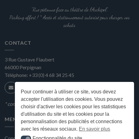
"Rue piétonne face au théâtre de l'Archipel".
Parking offert ! * Accès et stationnement autorisé pour charger vos
achats
CONTACT
3 Rue Gustave Flaubert
66000
Perpignan
Téléphone:
+33 (0) 4 68 34 25 45
Pour continuer à utiliser ce site, vous devez
accepter l'utilisation des cookies. Vous pouvez
* condition en magasin
choisir d'activer les cookies pour les statistiques
d'utilisation du site et les cookies pour la
MENU
personnalisation des publicités et connections
avec les réseaux sociaux.
En savoir plus
Conditions générales de ventes
Fonctionnalités du site