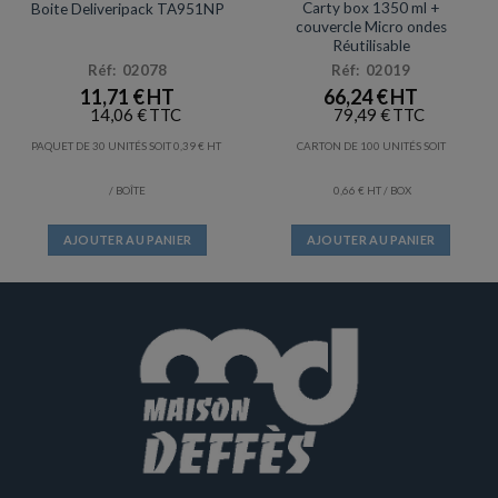
Carty box 1350 ml +
Boite Deliveripack TA951NP
couvercle Micro ondes
Réutilisable
Réf: 02078
Réf: 02019
11,71
€
66,24
€
14,06
€
79,49
€
PAQUET DE 30 UNITÉS SOIT
0,39
€
CARTON DE 100 UNITÉS SOIT
/ BOÎTE
0,66
€
/ BOX
AJOUTER AU PANIER
AJOUTER AU PANIER