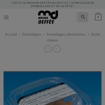
Skip
TOUTE LA MAISON DEFFÈS EN UN CLIC ! LE MEILLEUR DE
L'EMBALLAGE ET DE LA FÊTE !
to
content
0
Accueil
»
Emballages
»
Emballages alimentaires
»
Boite
chaleur