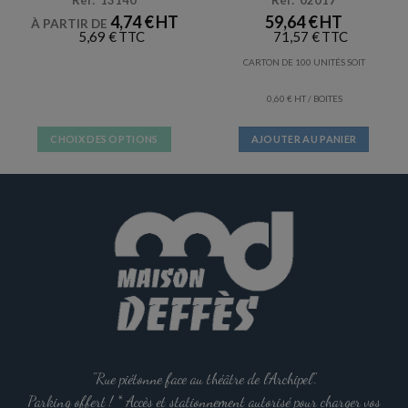
Réf: 13140
Réf: 02017
4,74
€
59,64
€
À PARTIR DE
5,69
€
71,57
€
CARTON DE 100 UNITÉS SOIT
0,60
€
/ BOITES
CHOIX DES OPTIONS
AJOUTER AU PANIER
Ce
produit
a
plusieurs
variations.
Les
options
peuvent
être
choisies
sur
la
"Rue piétonne face au théâtre de l'Archipel".
page
Parking offert ! * Accès et stationnement autorisé pour charger vos