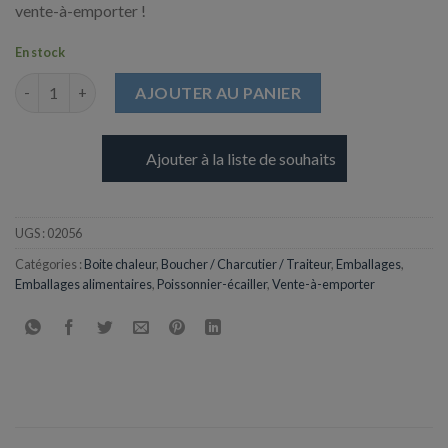
vente-à-emporter !
En stock
quantité de Boite Ondipack 250ml micro-ondes Couvercle atte
AJOUTER AU PANIER
Ajouter à la liste de souhaits
UGS :
02056
Catégories :
Boite chaleur
,
Boucher / Charcutier / Traiteur
,
Emballages
,
Emballages alimentaires
,
Poissonnier-écailler
,
Vente-à-emporter