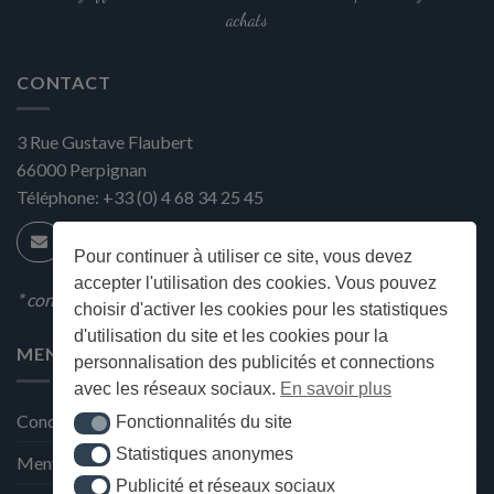
du
achats
produit
CONTACT
3 Rue Gustave Flaubert
66000
Perpignan
Téléphone:
+33 (0) 4 68 34 25 45
Pour continuer à utiliser ce site, vous devez
accepter l'utilisation des cookies. Vous pouvez
* condition en magasin
choisir d'activer les cookies pour les statistiques
d'utilisation du site et les cookies pour la
MENU
personnalisation des publicités et connections
avec les réseaux sociaux.
En savoir plus
Conditions générales de ventes
Fonctionnalités du site
Fonctionnalités du site
Statistiques anonymes
Statistiques anonymes
Mentions Légales et Politique de confidentialité
Publicité et réseaux sociaux
Publicité et réseaux sociaux