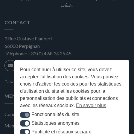
achats
CONTACT
3 Rue Gustave Flaubert
66000
Perpignan
Téléphone:
+33 (0) 4 68 34 25 45
Pour continuer à utiliser ce site, vous devez
accepter l'utilisation des cookies. Vous pouvez
* condition en magasin
choisir d'activer les cookies pour les statistiques
d'utilisation du site et les cookies pour la
MENU
personnalisation des publicités et connections
avec les réseaux sociaux.
En savoir plus
Conditions générales de ventes
Fonctionnalités du site
Fonctionnalités du site
Statistiques anonymes
Statistiques anonymes
Mentions Légales et Politique de confidentialité
Publicité et réseaux sociaux
Publicité et réseaux sociaux