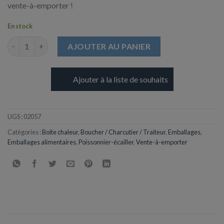
vente-à-emporter !
En stock
quantité de Boite Ondipack 375ml micro-ondes Couvercle atte
AJOUTER AU PANIER
Ajouter à la liste de souhaits
UGS :
02057
Catégories :
Boite chaleur
,
Boucher / Charcutier / Traiteur
,
Emballages
,
Emballages alimentaires
,
Poissonnier-écailler
,
Vente-à-emporter