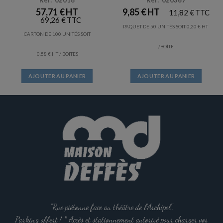
Réf: 02018
Réf: 020367
57,71
€
9,85
€
11,82
€
69,26
€
PAQUET DE 50 UNITÉS SOIT
0,20
€
CARTON DE 100 UNITÉS SOIT
/BOÎTE
0,58
€
/ BOITES
AJOUTER AU PANIER
AJOUTER AU PANIER
"Rue piétonne face au théâtre de l'Archipel".
Parking offert ! * Accès et stationnement autorisé pour charger vos