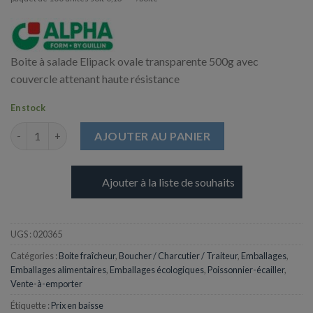
Boite à salade Elipack ovale transparente 500g avec
couvercle attenant haute résistance
En stock
quantité de Boite salade Ovale Elipack 500g + Couvercle
AJOUTER AU PANIER
Ajouter à la liste de souhaits
UGS :
020365
Catégories :
Boite fraîcheur
,
Boucher / Charcutier / Traiteur
,
Emballages
,
Emballages alimentaires
,
Emballages écologiques
,
Poissonnier-écailler
,
Vente-à-emporter
Étiquette :
Prix en baisse