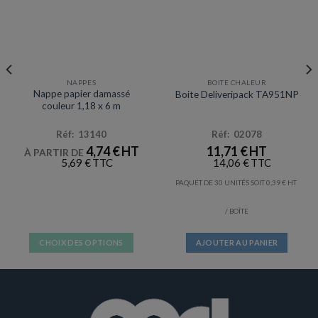
NAPPES
BOITE CHALEUR
Prix en baisse
Nappe papier damassé
Boite Deliveripack TA951NP
couleur 1,18 x 6 m
Réf: 13140
Réf: 02078
4,74
€
11,71
€
À PARTIR DE
5,69
€
14,06
€
PAQUET DE 30 UNITÉS SOIT
0,39
€
/ BOÎTE
CHOIX DES OPTIONS
AJOUTER AU PANIER
Ce
produit
a
plusieurs