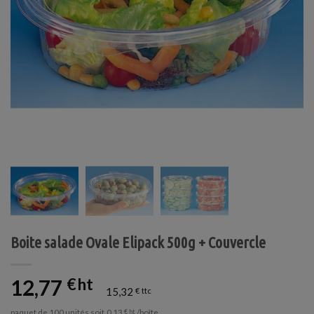
Boite salade Ovale Elipack 500g + Couvercle
12,77
€
15,32
€
paquet de 100 unités soit
/boîte
0,13
€