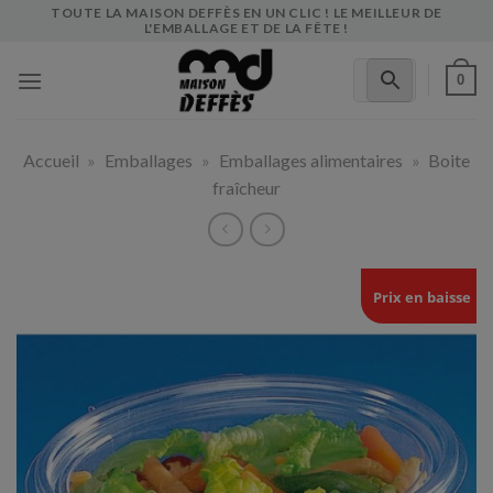
Skip
TOUTE LA MAISON DEFFÈS EN UN CLIC ! LE MEILLEUR DE
L'EMBALLAGE ET DE LA FÊTE !
to
content
0
Accueil
»
Emballages
»
Emballages alimentaires
»
Boite
fraîcheur
Prix en baisse