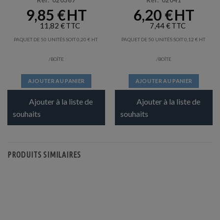
Réf: 020367
Réf: 02041
9,85
€
6,20
€
11,82
€
7,44
€
PAQUET DE 50 UNITÉS SOIT
0,20
€
PAQUET DE 50 UNITÉS SOIT
0,12
€
/BOÎTE
/BOÎTE
AJOUTER AU PANIER
AJOUTER AU PANIER
Ajouter à la liste de
Ajouter à la liste de
souhaits
souhaits
PRODUITS SIMILAIRES