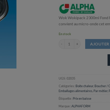
Wok Wokipack 2300ml Fond Noi
convient au micro-onde cet emb
En stock
quantité de Wok Wokipack 230
AJOUTER 
UGS :
02035
Catégories :
Boite chaleur
,
Boucher / C
Emballages alimentaires
,
Par métier
,
Étiquette :
Prix en baisse
Marque :
ALPHAFORM