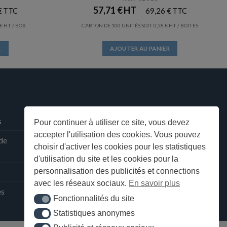
57,71
€
€
69,26
€
€
/ BOX
CARTON DE 100 UNITÉS SOIT
0,58
€
/ BOITES
R
AJOUTER AU PANIER
s
Pour continuer à utiliser ce site, vous devez
accepter l'utilisation des cookies. Vous pouvez
 de
choisir d'activer les cookies pour les statistiques
d'utilisation du site et les cookies pour la
personnalisation des publicités et connections
avec les réseaux sociaux.
En savoir plus
ès
Fonctionnalités du site
Fonctionnalités du site
Statistiques anonymes
Statistiques anonymes