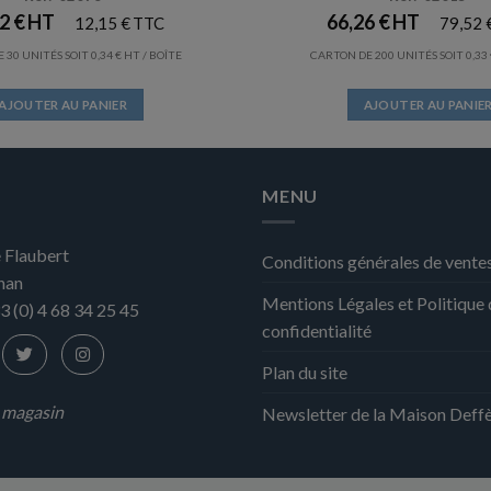
12
€
66,26
€
12,15
€
79,52
 30 UNITÉS SOIT
0,34
€
/ BOÎTE
CARTON DE 200 UNITÉS SOIT
0,33
AJOUTER AU PANIER
AJOUTER AU PANIE
MENU
 Flaubert
Conditions générales de vente
nan
Mentions Légales et Politique
3 (0) 4 68 34 25 45
confidentialité
Plan du site
n magasin
Newsletter de la Maison Deff