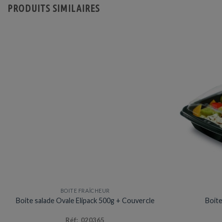
PRODUITS SIMILAIRES
BOITE FRAÎCHEUR
Prix en baisse
Boite salade Ovale Elipack 500g + Couvercle
Boit
Réf: 020365