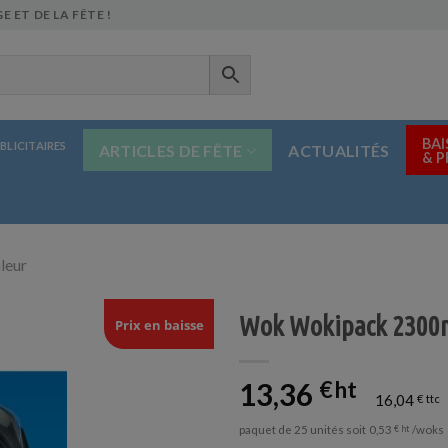
E ET DE LA FÊTE !
BAI
BLICITAIRES
ARTICLES DE FÊTE
ACTUALITÉS
& 
leur
Wok Wokipack 2300ml
Prix en baisse
13,36
€
16,04
€
paquet de 25 unités soit
/woks
0,53
€