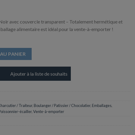
r avec couvercle transparent – Totalement hermétique et
allage alimentaire est idéal pour la vente-à-emporter !
0ml + Couvercle Transparent
AU PANIER
Ajouter à la liste de souhaits
harcutier / Traiteur
,
Boulanger / Patissier / Chocolatier
,
Emballages
,
Poissonnier-écailler
,
Vente-à-emporter