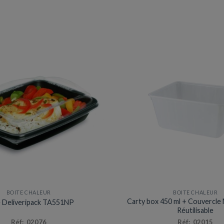
BOITE CHALEUR
BOITE CHALEUR
Carty box 450 ml + Couvercle
e Deliveripack TA551NP
Réutilisable
Réf: 02076
Réf: 02015