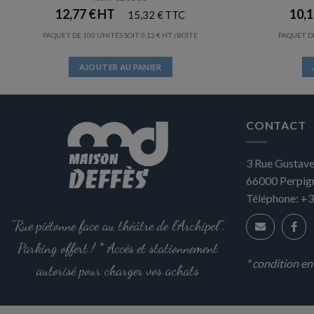
12,77
€
10,
15,32
€
PAQUET DE 100 UNITÉS SOIT
0,13
€
/BOÎTE
PAQUET DE
AJOUTER AU PANIER
CONTACT
3 Rue Gustave
66000
Perpig
Téléphone:
+3
"Rue piétonne face au théâtre de l'Archipel".
Parking offert ! * Accès et stationnement
* condition e
autorisé pour charger vos achats