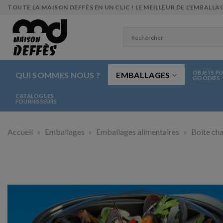
Skip
TOUTE LA MAISON DEFFÈS EN UN CLIC ! LE MEILLEUR DE L'EMBALLAG
to
content
OBJETS PU
QUI SOMMES NOUS ?
EMBALLAGES
GOODIES
CATALOGUES
FOURNISSEURS
Accueil
»
Emballages
»
Emballages alimentaires
»
Boite cha