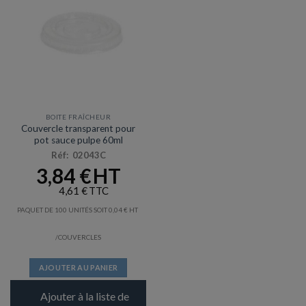
BOITE FRAÎCHEUR
Couvercle transparent pour
pot sauce pulpe 60ml
Réf: 02043C
3,84
€
4,61
€
PAQUET DE 100 UNITÉS SOIT
0,04
€
/COUVERCLES
AJOUTER AU PANIER
Ajouter à la liste de