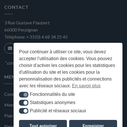
CONTACT
3 Rue Gustave Flaubert
66000
Perpignan
Téléphone:
+33 (0) 4 68 34 25 45
Pour continuer à utiliser ce site, vous devez
accepter l'utilisation des cookies. Vous pouvez
* condition en magasin
choisir d'activer les cookies pour les statistiques
d'utilisation du site et les cookies pour la
MENU
personnalisation des publicités et connections
avec les réseaux sociaux.
En savoir plus
Conditions générales de ventes
Fonctionnalités du site
Fonctionnalités du site
Statistiques anonymes
Statistiques anonymes
Mentions Légales et Politique de confidentialité
Publicité et réseaux sociaux
Publicité et réseaux sociaux
Plan du site
Tout autoriser
Enregistrer
Newsletter de la Maison Deffès