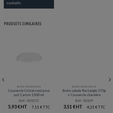
souhaits
PRODUITS SIMILAIRES
BOITE FRAÎCHEUR
BOITE FRAÎCHEUR
Prix en baisse
Couvercle Cristal rond pour
Boite salade Rectangle 370g
pot Carton 1300 ml
+ Couvercle charnière
Réf: 02027C
Réf: 02039
5,93
€
3,51
€
7,11
€
4,21
€