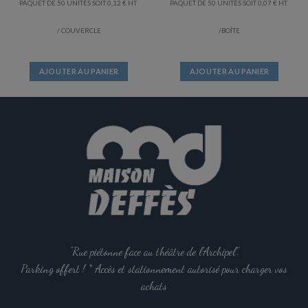
PAQUET DE 50 UNITÉS SOIT
0,12
€
PAQUET DE 50 UNITÉS SOIT
0,07
€
/ COUVERCLE
/BOÎTE
AJOUTER AU PANIER
AJOUTER AU PANIER
"Rue piétonne face au théâtre de l'Archipel".
Parking offert ! * Accès et stationnement autorisé pour charger vos
achats