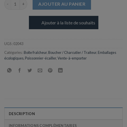
quantité de Pot à Sauce 60ml en Pulpe de Canne
AJOUTER AU PANIER
Ajouter à la liste de souhaits
UGS :
02043
Catégories :
Boite fraîcheur
,
Boucher / Charcutier / Traiteur
,
Emballages
écologiques
,
Poissonnier-écailler
,
Vente-à-emporter
DESCRIPTION
INFORMATIONS COMPLÉMENTAIRES