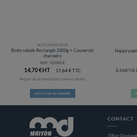
BOITE FRAÎCHEUR
Prix en baisse
Boite salade Rectangle 2000g + Couvercle
Nappe papi
charnière
Réf: 020424
14,70
€
17,64
€
À PARTIR
PAQUET DE 60 UNITÉS SOIT
0,24
€
/BOÎTE
AJOUTER AU PANIER
CONTACT
3 Rue Gustave