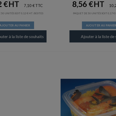
2
€
8,56
€
7,10
€
10,
 50 UNITÉS SOIT
0,12
€
/BOITES
PAQUET DE 50 UNITÉS SOIT
0,17
€
AJOUTER AU PANIER
AJOUTER AU PANIE
uter à la liste de souhaits
Ajouter à la liste de