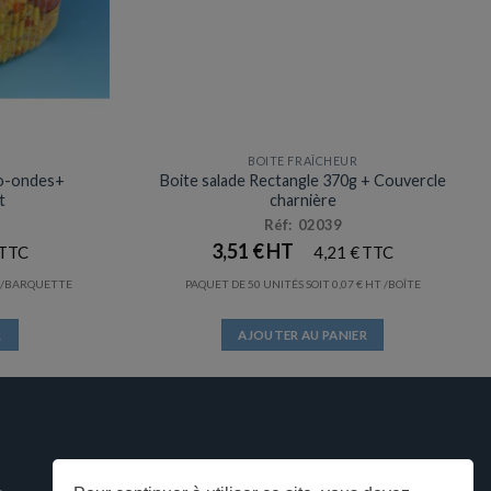
BOITE FRAÎCHEUR
Prix en baisse
ro-ondes+
Boite salade Rectangle 370g + Couvercle
t
charnière
Réf: 02039
3,51
€
4,21
€
/BARQUETTE
PAQUET DE 50 UNITÉS SOIT
0,07
€
/BOÎTE
R
AJOUTER AU PANIER