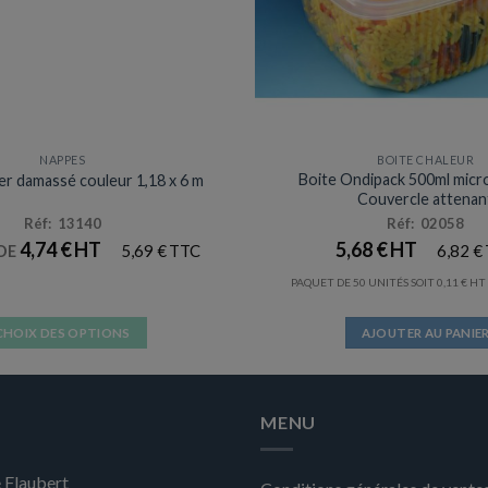
NAPPES
BOITE CHALEUR
Boite Ondipack 500ml mic
er damassé couleur 1,18 x 6 m
Couvercle attenan
Réf: 13140
Réf: 02058
4,74
€
5,68
€
5,69
€
6,82
€
 DE
PAQUET DE 50 UNITÉS SOIT
0,11
€
CHOIX DES OPTIONS
AJOUTER AU PANIE
Ce
produit
a
MENU
plusieurs
variations.
 Flaubert
Les