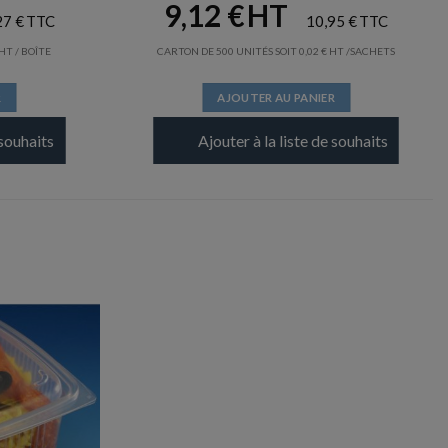
9,12
€
27
€
10,95
€
/ BOÎTE
CARTON DE 500 UNITÉS SOIT
0,02
€
/SACHETS
R
AJOUTER AU PANIER
 souhaits
Ajouter à la liste de souhaits