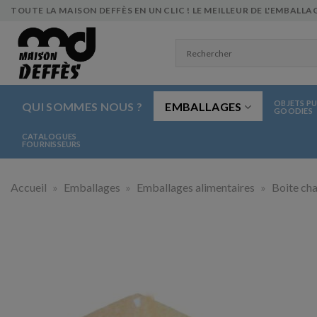
Skip
TOUTE LA MAISON DEFFÈS EN UN CLIC ! LE MEILLEUR DE L'EMBALLAG
to
content
OBJETS PU
QUI SOMMES NOUS ?
EMBALLAGES
GOODIES
CATALOGUES
FOURNISSEURS
Accueil
»
Emballages
»
Emballages alimentaires
»
Boite cha