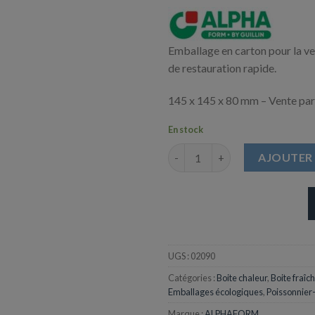
Emballage en carton pour la v
de restauration rapide.
145 x 145 x 80 mm – Vente par
En stock
quantité de Boite Hamburger 
AJOUTER 
UGS :
02090
Catégories :
Boite chaleur
,
Boite fraîc
Emballages écologiques
,
Poissonnier-
Marque :
ALPHAFORM