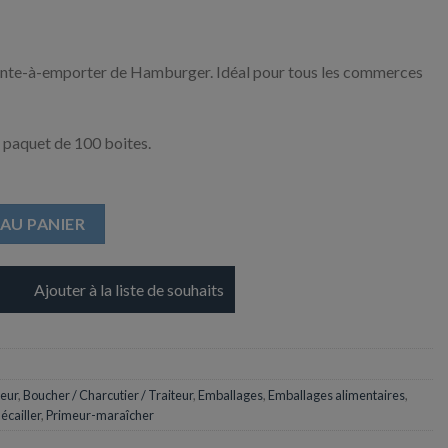
ente-à-emporter de Hamburger. Idéal pour tous les commerces
 paquet de 100 boites.
en Carton
AU PANIER
Ajouter à la liste de souhaits
heur
,
Boucher / Charcutier / Traiteur
,
Emballages
,
Emballages alimentaires
,
écailler
,
Primeur-maraîcher