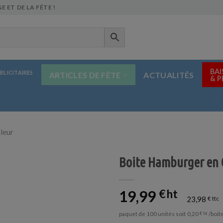
E ET DE LA FÊTE !
BAI
BLICITAIRES
ARTICLES DE FÊTE
ACTUALITÉS
& 
leur
Boite Hamburger en 
19,99
€
23,98
€
paquet de 100 unités soit
/boit
0,20
€