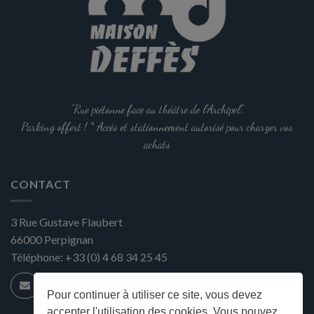
"Rue piétonne face au théâtre de l'Archipel".
Parking offert ! * Accès et stationnement autorisé pour charger vos
achats
CONTACT
3 Rue Gustave Flaubert
66000
Perpignan
Téléphone:
+33 (0) 4 68 34 25 45
Pour continuer à utiliser ce site, vous devez
accepter l'utilisation des cookies. Vous pouvez