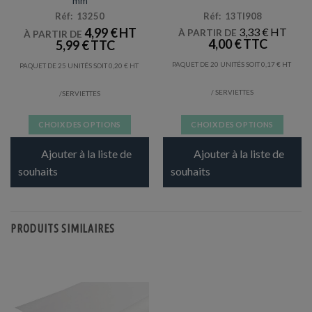
mm
Réf: 13250
Réf: 13TI908
4,99
€
3,33
€
À PARTIR DE
À PARTIR DE
4,00
€
5,99
€
PAQUET DE 20 UNITÉS SOIT
0,17
€
PAQUET DE 25 UNITÉS SOIT
0,20
€
/ SERVIETTES
/SERVIETTES
CHOIX DES OPTIONS
CHOIX DES OPTIONS
Ce
Ce
Ajouter à la liste de
Ajouter à la liste de
produit
produit
a
a
souhaits
souhaits
plusieurs
plusieurs
variations.
variations.
Les
Les
PRODUITS SIMILAIRES
options
options
peuvent
peuvent
être
être
choisies
choisies
sur
sur
la
la