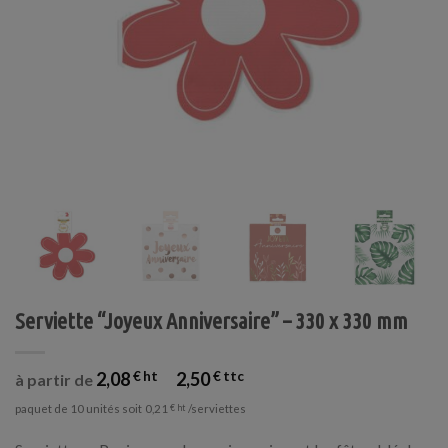
Serviette “Joyeux Anniversaire” – 330 x 330 mm
2,08
€
2,50
€
à partir de
paquet de 10 unités soit
/serviettes
0,21
€