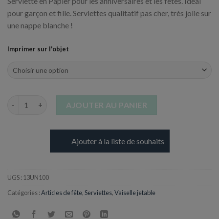
Serviette en Papier pour les anniversaires et les fêtes. Idéal
pour garçon et fille. Serviettes qualitatif pas cher, très jolie sur
une nappe blanche !
Imprimer sur l'objet
quantité de Serviette "Joyeux Anniversaire" - 330 x 330 mm
AJOUTER AU PANIER
Ajouter à la liste de souhaits
UGS :
13UN100
Catégories :
Articles de fête
,
Serviettes
,
Vaiselle jetable