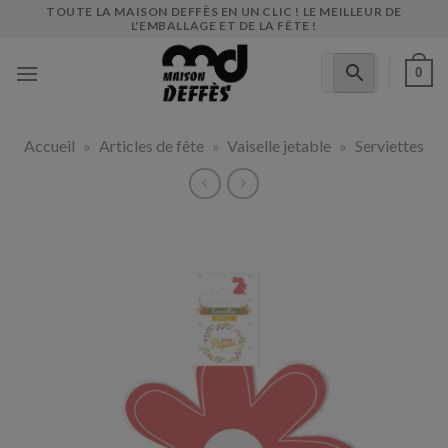
Skip
TOUTE LA MAISON DEFFÈS EN UN CLIC ! LE MEILLEUR DE
L'EMBALLAGE ET DE LA FÊTE !
to
content
0
Accueil
»
Articles de fête
»
Vaiselle jetable
»
Serviettes