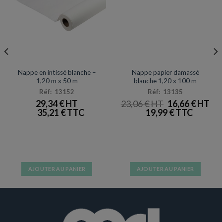
page
page
du
du
produit
produit
NAPPES / SET & CHEMIN DE TABLE
NAPPES
Promotion
Nappe en intissé blanche –
Nappe papier damassé
1,20 m x 50 m
blanche 1,20 x 100 m
Réf: 13152
Réf: 13135
LE
LE
29,34
€
23,06
€
16,66
€
PRIX
PRI
35,21
€
19,99
€
INITIAL
AC
ÉTAIT :
EST
23,06 €.
16,6
AJOUTER AU PANIER
AJOUTER AU PANIER