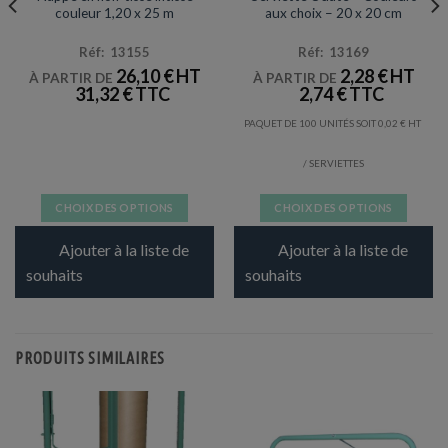
couleur 1,20 x 25 m
aux choix – 20 x 20 cm
Réf: 13155
Réf: 13169
26,10
€
2,28
€
À PARTIR DE
À PARTIR DE
31,32
€
2,74
€
PAQUET DE 100 UNITÉS SOIT
0,02
€
/ SERVIETTES
CHOIX DES OPTIONS
CHOIX DES OPTIONS
Ce
Ce
Ajouter à la liste de
Ajouter à la liste de
produit
produit
a
a
souhaits
souhaits
plusieurs
plusieurs
variations.
variations.
Les
Les
PRODUITS SIMILAIRES
options
options
peuvent
peuvent
être
être
choisies
choisies
sur
sur