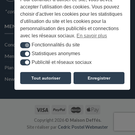
accepter l'utilisation des cookies. Vous pouvez
* condition en magasin
choisir d'activer les cookies pour les statistiques
d'utilisation du site et les cookies pour la
MENU
personnalisation des publicités et connections
avec les réseaux sociaux.
En savoir plus
Conditions générales de ventes
Fonctionnalités du site
Fonctionnalités du site
Statistiques anonymes
Statistiques anonymes
Mentions Légales et Politique de confidentialité
Publicité et réseaux sociaux
Publicité et réseaux sociaux
Plan du site
Tout autoriser
Enregistrer
Newsletter de la Maison Deffès
Copyright 2026 ©
Maison Deffés.
Site réaliser par
Cedric Postel Webmaster