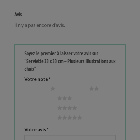
Avis
Il n’y a pas encore d’avis.
Soyez le premier à laisser votre avis sur
“Serviette 33 x 33 cm – Plusieurs Illustrations aux
choix”
Votre note
*
1 étoile sur 5
2 étoiles sur 5
3 étoiles sur 5
4 étoiles sur 5
5 étoiles sur 5
Votre avis
*