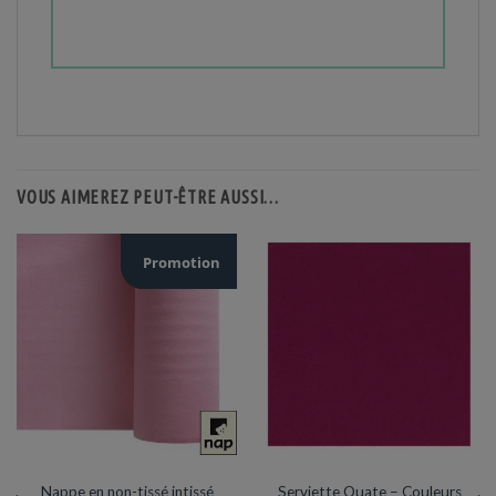
VOUS AIMEREZ PEUT-ÊTRE AUSSI…
Prix en baisse
Promotion
NAPPES / SET & CHEMIN DE TABLE
SERVIETTES
Nappe en non-tissé intissé
Serviette Ouate – Couleurs