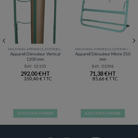
la
la
page
page
du
du
produit
produit
MACHINES-APPAREILS-DISTRIBUTEURS
MACHINES-APPAREILS-DISTRIBUTEURS
Appareil Dérouleur Vertical
Appareil Dérouleur Mixte 350
1200 mm
mm
Réf: 01103
Réf: 01096
292,00
€
71,38
€
350,40
€
85,66
€
AJOUTER AU PANIER
AJOUTER AU PANIER