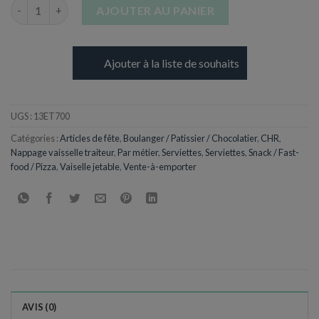
quantité de Serviette 33 x 33 cm - Plusieurs Illustrations aux ch
AJOUTER AU PANIER
Ajouter à la liste de souhaits
UGS :
13ET700
Catégories :
Articles de fête
,
Boulanger / Patissier / Chocolatier
,
CHR
,
Nappage vaisselle traiteur
,
Par métier
,
Serviettes
,
Serviettes
,
Snack / Fast-
food / Pizza
,
Vaiselle jetable
,
Vente-à-emporter
AVIS (0)