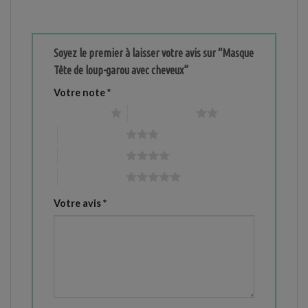
Soyez le premier à laisser votre avis sur “Masque
Tête de loup-garou avec cheveux”
Votre note
*
1 étoile sur 5
2 étoiles sur 5
3 étoiles sur 5
4 étoiles sur 5
5 étoiles sur 5
Votre avis
*