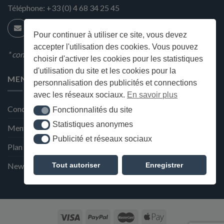
Téléphone:
+33 (0) 4 68 34 25 45
Pour continuer à utiliser ce site, vous devez
accepter l'utilisation des cookies. Vous pouvez
* condition en magasin
choisir d'activer les cookies pour les statistiques
d'utilisation du site et les cookies pour la
MENU
personnalisation des publicités et connections
avec les réseaux sociaux.
En savoir plus
Conditions générales de ventes
Fonctionnalités du site
Fonctionnalités du site
Statistiques anonymes
Statistiques anonymes
Mentions Légales et Politique de confidentialité
Publicité et réseaux sociaux
Publicité et réseaux sociaux
Plan du site
Tout autoriser
Enregistrer
Newsletter de la Maison Deffès