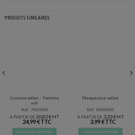
PRODUITS SIMILAIRES
DÉGUISEMENTS VENTE
MASQUE / LOUP
Costume enfant – Fantôme
Masque pour enfant
noir
Réf: 74S0004
Réf: 82M0005
20,83
€
3,33
€
À PARTIR DE
À PARTIR DE
24,99
€
3,99
€
CHOIX DES OPTIONS
CHOIX DES OPTIONS