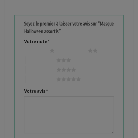
Soyez le premier à laisser votre avis sur “Masque
Halloween assortis”
Votre note
*
1 étoile sur 5
2 étoiles sur 5
3 étoiles sur 5
4 étoiles sur 5
5 étoiles sur 5
Votre avis
*