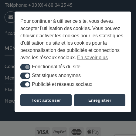
Téléphone:
+33 (0) 4 68 34 25 45
Pour continuer à utiliser ce site, vous devez
accepter l'utilisation des cookies. Vous pouvez
* condition en magasin
choisir d'activer les cookies pour les statistiques
d'utilisation du site et les cookies pour la
MENU
personnalisation des publicités et connections
avec les réseaux sociaux.
En savoir plus
Conditions générales de ventes
Fonctionnalités du site
Fonctionnalités du site
Statistiques anonymes
Statistiques anonymes
Mentions Légales et Politique de confidentialité
Publicité et réseaux sociaux
Publicité et réseaux sociaux
Plan du site
Tout autoriser
Enregistrer
Newsletter de la Maison Deffès