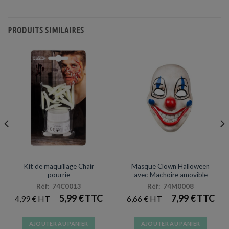
PRODUITS SIMILAIRES
HALLOWEEN
HALLOWEEN
Kit de maquillage Chair
Masque Clown Halloween
pourrie
avec Machoire amovible
Réf: 74C0013
Réf: 74M0008
5,99
€
7,99
€
4,99
€
6,66
€
AJOUTER AU PANIER
AJOUTER AU PANIER