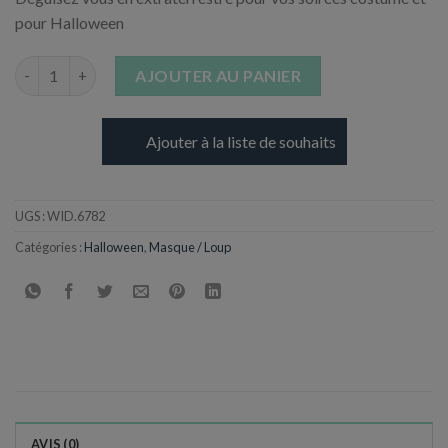
pour Halloween
quantité de Masque d'Alien en latex
AJOUTER AU PANIER
Ajouter à la liste de souhaits
UGS :
WID.6782
Catégories :
Halloween
,
Masque / Loup
AVIS (0)