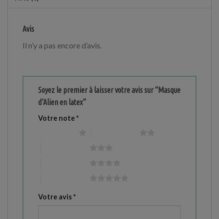
Avis
Il n’y a pas encore d’avis.
Soyez le premier à laisser votre avis sur “Masque
d’Alien en latex”
Votre note
*
1 étoile sur 5
2 étoiles sur 5
3 étoiles sur 5
4 étoiles sur 5
5 étoiles sur 5
Votre avis
*