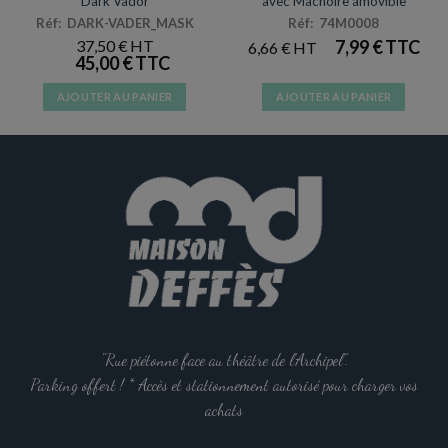
Dark Vador
avec Machoire amovible
Réf: DARK-VADER_MASK
Réf: 74M0008
37,50
€
7,99
€
6,66
€
45,00
€
AJOUTER AU PANIER
AJOUTER AU PANIER
"Rue piétonne face au théâtre de l'Archipel".
Parking offert ! * Accès et stationnement autorisé pour charger vos
achats