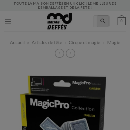
Skip
TOUTE LA MAISON DEFFÈS EN UN CLIC ! LE MEILLEUR DE
L'EMBALLAGE ET DE LA FÊTE !
to
content
0
Accueil
»
Articles de fête
»
Cirque et magie
»
Magie