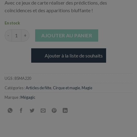
Avec ce jeux de carte réaliser des prédictions, des
coïncidences et des apparitions bluffante !
En stock
quantité de Magic Pro Collection - Cameleon Carte
AJOUTER AU PANIER
Ajouter à la liste de souhaits
UGS :
85MA220
Catégories :
Articles de fête
,
Cirque et magie
,
Magie
Marque :
Mégagic