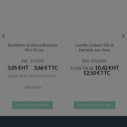
SERVIETTES
MAQUILLAGE / LATEX
Prix en baisse
Serviettes en intissé Blanches
Lentille couleurs UV et
– 40 x 40 cm
fantaisie aux choix
Réf: 132020
Réf: 87L0003
3,05
€
3,66
€
10,42
€
À PARTIR DE
12,50
€
PAQUET DE 50 UNITÉS SOIT
0,06
€
/ SERVIETTES
AJOUTER AU PANIER
CHOIX DES OPTIONS
Ce
produit
a