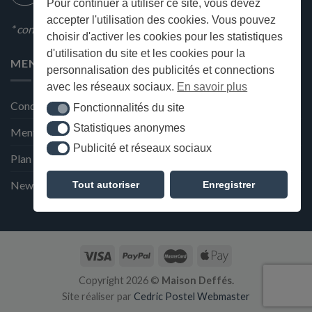
Pour continuer à utiliser ce site, vous devez
accepter l'utilisation des cookies. Vous pouvez
* condition en magasin
choisir d'activer les cookies pour les statistiques
d'utilisation du site et les cookies pour la
MENU
personnalisation des publicités et connections
avec les réseaux sociaux.
En savoir plus
Conditions générales de ventes
Fonctionnalités du site
Fonctionnalités du site
Statistiques anonymes
Statistiques anonymes
Mentions Légales et Politique de confidentialité
Publicité et réseaux sociaux
Publicité et réseaux sociaux
Plan du site
Newsletter de la Maison Deffès
Tout autoriser
Enregistrer
Copyright 2026 ©
Maison Deffés.
Site réaliser par
Cedric Postel Webmaster