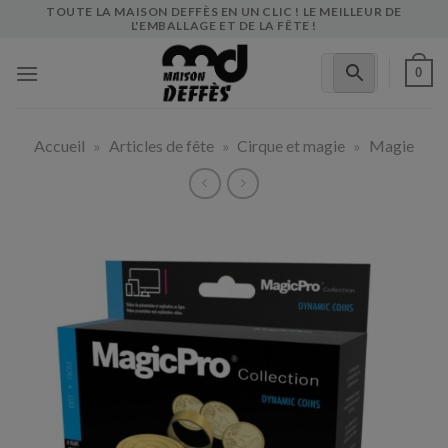
Skip
TOUTE LA MAISON DEFFÈS EN UN CLIC ! LE MEILLEUR DE
L'EMBALLAGE ET DE LA FÊTE !
to
content
0
Accueil
»
Articles de fête
»
Cirque et magie
»
Magie