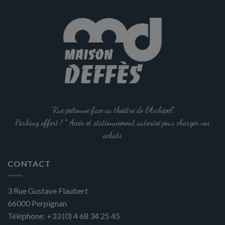
produit
a
plusieurs
variations.
Les
options
peuvent
être
choisies
sur
la
"Rue piétonne face au théâtre de l'Archipel".
page
Parking offert ! * Accès et stationnement autorisé pour charger vos
du
achats
produit
CONTACT
3 Rue Gustave Flaubert
66000
Perpignan
Téléphone:
+33 (0) 4 68 34 25 45