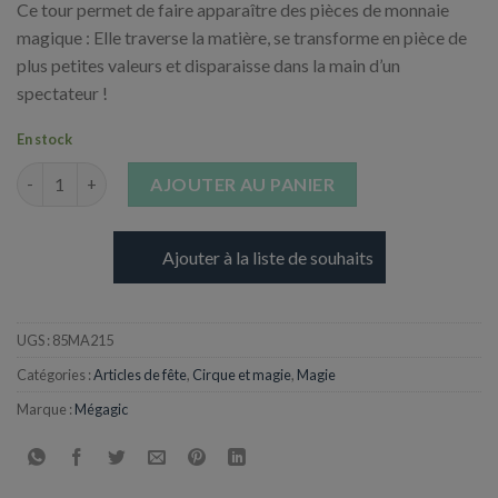
Ce tour permet de faire apparaître des pièces de monnaie
magique : Elle traverse la matière, se transforme en pièce de
plus petites valeurs et disparaisse dans la main d’un
spectateur !
En stock
quantité de Magic Pro Collection - Dynamic Coins
AJOUTER AU PANIER
Ajouter à la liste de souhaits
UGS :
85MA215
Catégories :
Articles de fête
,
Cirque et magie
,
Magie
Marque :
Mégagic