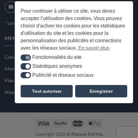
Pour continuer à utiliser ce site, vous devez
accepter l'utilisation des cookies. Vous pouvez
* condition en magasin
choisir d'activer les cookies pour les statistiques
d'utilisation du site et les cookies pour la
MENU
personnalisation des publicités et connections
avec les réseaux sociaux.
En savoir plus
Conditions générales de ventes
Fonctionnalités du site
Fonctionnalités du site
Statistiques anonymes
Statistiques anonymes
Mentions Légales et Politique de confidentialité
Publicité et réseaux sociaux
Publicité et réseaux sociaux
Plan du site
Tout autoriser
Enregistrer
Newsletter de la Maison Deffès
Copyright 2026 ©
Maison Deffés.