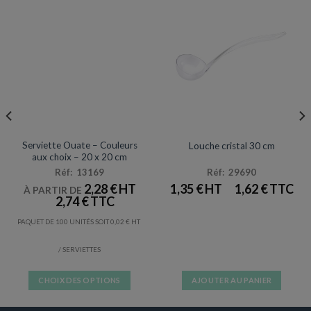
SERVIETTES
ARTICLES DE FÊTE
Serviette Ouate – Couleurs
Louche cristal 30 cm
aux choix – 20 x 20 cm
Réf: 13169
Réf: 29690
2,28
€
1,35
€
1,62
€
À PARTIR DE
2,74
€
PAQUET DE 100 UNITÉS SOIT
0,02
€
/ SERVIETTES
CHOIX DES OPTIONS
AJOUTER AU PANIER
Ce