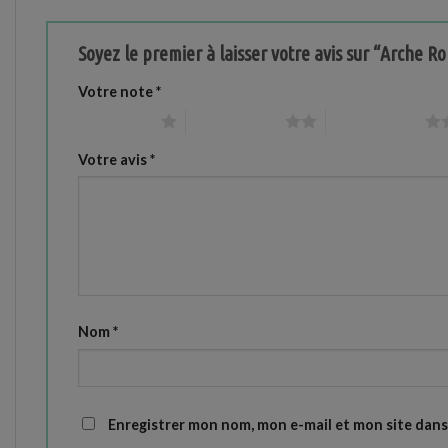
Soyez le premier à laisser votre avis sur “Arche 
Votre note
*
1 étoile sur 5
2 étoiles sur 5
3 étoiles sur 5
Votre avis
*
Nom
*
Enregistrer mon nom, mon e-mail et mon site dan