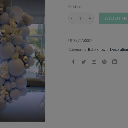
En stock
quantité de Arche Ronde en Mé
AJOUTER 
UGS :
72A0007
Catégories :
Baby shower
,
Décoration