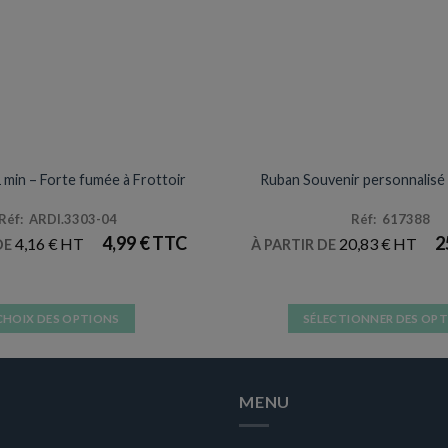
PETITE PYROTECHNIE
ANNIVERSAIRES ADULT
 min – Forte fumée à Frottoir
Ruban Souvenir personnalisé
Réf: ARDI.3303-04
Réf: 617388
4,99
€
2
4,16
€
20,83
€
DE
À PARTIR DE
CHOIX DES OPTIONS
SÉLECTIONNER DES OP
Ce
Ce
produit
produit
a
a
MENU
plusieurs
plusieurs
variations.
variation