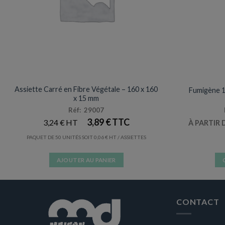
ASSIETTES
Assiette Carré en Fibre Végétale – 160 x 160
Fumigène 1
x 15 mm
Réf: 29007
3,89
€
3,24
€
À PARTIR 
PAQUET DE 50 UNITÉS SOIT
0,06
€
/ ASSIETTES
AJOUTER AU PANIER
CONTACT