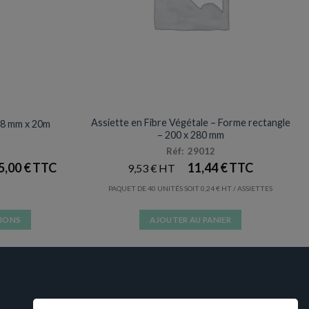
ES
ASSIETTES
Assiette en Fibre Végétale – Forme rectangle
 8 mm x 20m
– 200 x 280 mm
Réf: 29012
5,00
€
11,44
€
9,53
€
PAQUET DE 40 UNITÉS SOIT
0,24
€
/ ASSIETTES
TIONS
AJOUTER AU PANIER
s.