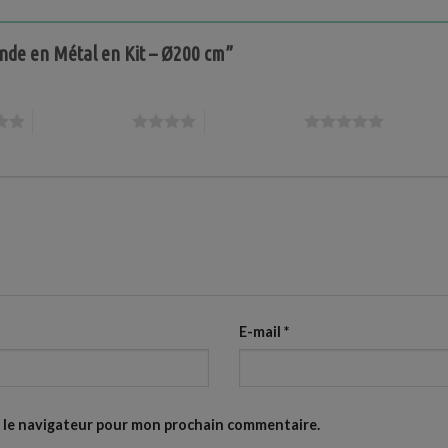
Ronde en Métal en Kit – Ø200 cm”
4 étoiles sur 5
5 étoiles sur 5
E-mail
*
s le navigateur pour mon prochain commentaire.