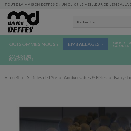
Skip
TOUTE LA MAISON DEFFÈS EN UN CLIC ! LE MEILLEUR DE L'EMBALLAG
to
content
OBJETS PU
QUI SOMMES NOUS ?
EMBALLAGES
GOODIES
CATALOGUES
FOURNISSEURS
Accueil
»
Articles de fête
»
Anniversaires & Fêtes
»
Baby sh