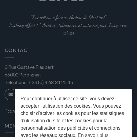
"Rue piétonne face au théâtre de l'Archipel".
Parking offert ! * Accès et stationnement autorisé pour charger vos
achats
CONTACT
3 Rue Gustave Flaubert
66000
Perpignan
Téléphone:
+33 (0) 4 68 34 25 45
Pour continuer à utiliser ce site, vous devez
accepter l'utilisation des cookies. Vous pouvez
* condition en magasin
choisir d'activer les cookies pour les statistiques
d'utilisation du site et les cookies pour la
MENU
personnalisation des publicités et connections
avec les réseaux sociaux.
En savoir plus