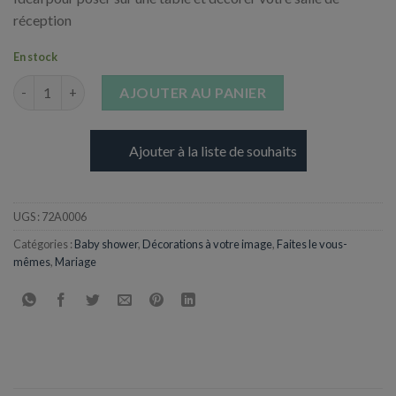
réception
En stock
quantité de Arche Ronde en Métal en Kit - Ø150 cm
AJOUTER AU PANIER
Ajouter à la liste de souhaits
UGS :
72A0006
Catégories :
Baby shower
,
Décorations à votre image
,
Faites le vous-
mêmes
,
Mariage