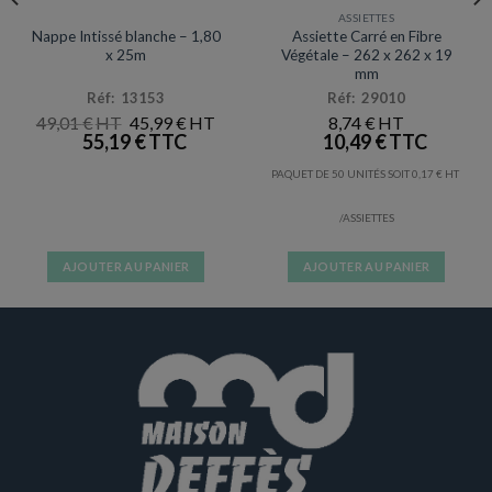
NAPPES / SET & CHEMIN DE TABLE
ASSIETTES
Promotion
Nappe Intissé blanche – 1,80
Assiette Carré en Fibre
x 25m
Végétale – 262 x 262 x 19
mm
Réf: 13153
Réf: 29010
LE
LE
49,01
€
45,99
€
8,74
€
PRIX
PRIX
55,19
€
10,49
€
INITIAL
ACTUEL
ÉTAIT :
EST :
PAQUET DE 50 UNITÉS SOIT
0,17
€
49,01 €.
45,99 €.
/ASSIETTES
AJOUTER AU PANIER
AJOUTER AU PANIER