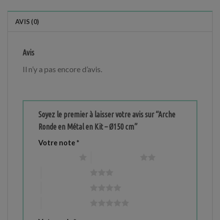
AVIS (0)
Avis
Il n’y a pas encore d’avis.
Soyez le premier à laisser votre avis sur “Arche
Ronde en Métal en Kit – Ø150 cm”
Votre note
*
1 étoile sur 5
2 étoiles sur 5
3 étoiles sur 5
4 étoiles sur 5
5 étoiles sur 5