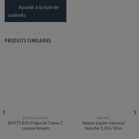
Ajouter à la liste de
souhaits
PRODUITS SIMILAIRES
BOITE CHALEUR
NAPPES
Prix en baisse
Promotion
BOITE BIO Pulpe de Canne 2
Nappe papier damassé
compartiments
blanche 1,20 x 50 m