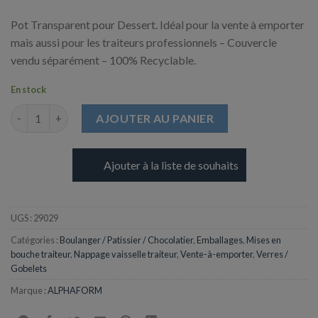
Pot Transparent pour Dessert. Idéal pour la vente à emporter
mais aussi pour les traiteurs professionnels – Couvercle
vendu séparément – 100% Recyclable.
En stock
quantité de Coupe à Dessert en Cristal (APET) - Ø92 mm - 270 m
AJOUTER AU PANIER
Ajouter à la liste de souhaits
UGS :
29029
Catégories :
Boulanger / Patissier / Chocolatier
,
Emballages
,
Mises en
bouche traiteur
,
Nappage vaisselle traiteur
,
Vente-à-emporter
,
Verres /
Gobelets
Marque :
ALPHAFORM