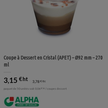
Coupe à Dessert en Cristal (APET) – Ø92 mm – 270
ml
3,15
€
3,78
€
paquet de 50 unités soit
/ coupes dessert
0,06
€