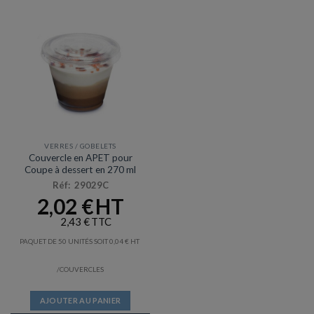
VERRES / GOBELETS
Couvercle en APET pour
Coupe à dessert en 270 ml
Réf: 29029C
2,02
€
2,43
€
PAQUET DE 50 UNITÉS SOIT
0,04
€
/COUVERCLES
AJOUTER AU PANIER