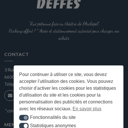
"Rue piétonne face au théâtre de l'Archipel".
Parking offert ! * Accès et stationnement autorisé pour charger vos
achats
CONTACT
3 Rue Gustave Flaubert
Pour continuer à utiliser ce site, vous devez
66000
Perpignan
accepter l'utilisation des cookies. Vous pouvez
Téléphone:
+33 (0) 4 68 34 25 45
choisir d'activer les cookies pour les statistiques
d'utilisation du site et les cookies pour la
personnalisation des publicités et connections
avec les réseaux sociaux.
En savoir plus
* condition en magasin
Fonctionnalités du site
Fonctionnalités du site
MENU
Statistiques anonymes
Statistiques anonymes