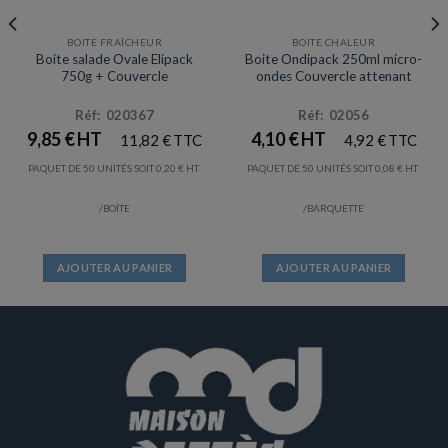
BOITE FRAÎCHEUR
BOITE CHALEUR
Prix en baisse
Boite salade Ovale Elipack
Boite Ondipack 250ml micro-
750g + Couvercle
ondes Couvercle attenant
Réf: 020367
Réf: 02056
9,85
€
4,10
€
11,82
€
4,92
€
PAQUET DE 50 UNITÉS SOIT
0,20
€
PAQUET DE 50 UNITÉS SOIT
0,08
€
/BOÎTE
/BARQUETTE
AJOUTER AU PANIER
AJOUTER AU PANIER