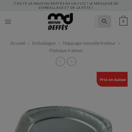
Skip
TOUTE LA MAISON DEFFÈS EN UN CLIC ! LE MEILLEUR DE
L'EMBALLAGE ET DE LA FÊTE !
to
content
0
Accueil
»
Emballages
»
Nappage vaisselle traiteur
»
Plateaux traiteur
Prix en baisse