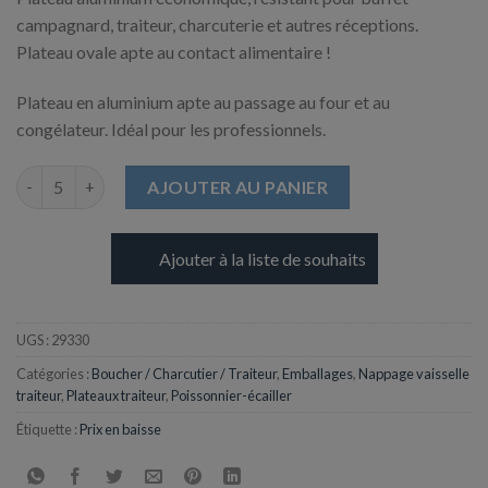
campagnard, traiteur, charcuterie et autres réceptions.
Plateau ovale apte au contact alimentaire !
Plateau en aluminium apte au passage au four et au
congélateur. Idéal pour les professionnels.
quantité de Plateau Ovale en Aluminium - 430 mm x 286 mm
AJOUTER AU PANIER
Ajouter à la liste de souhaits
UGS :
29330
Catégories :
Boucher / Charcutier / Traiteur
,
Emballages
,
Nappage vaisselle
traiteur
,
Plateaux traiteur
,
Poissonnier-écailler
Étiquette :
Prix en baisse