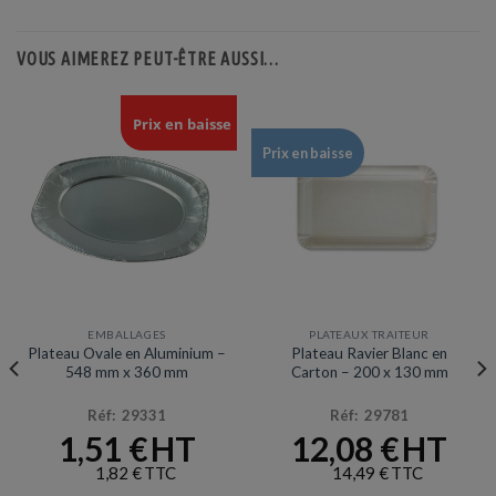
VOUS AIMEREZ PEUT-ÊTRE AUSSI…
Prix en baisse
Prix en baisse
EMBALLAGES
PLATEAUX TRAITEUR
Plateau Ovale en Aluminium –
Plateau Ravier Blanc en
548 mm x 360 mm
Carton – 200 x 130 mm
Réf: 29331
Réf: 29781
1,51
€
12,08
€
1,82
€
14,49
€