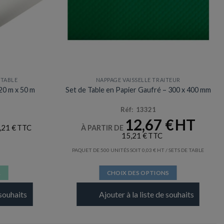
 TABLE
NAPPAGE VAISSELLE TRAITEUR
,20 m x 50 m
Set de Table en Papier Gaufré – 300 x 400 mm
Réf: 13321
12,67
€
,21
€
À PARTIR DE
15,21
€
PAQUET DE 500 UNITÉS SOIT
0,03
€
/ SETS DE TABLE
R
CHOIX DES OPTIONS
Ce
 souhaits
Ajouter à la liste de souhaits
produit
a
plusieurs