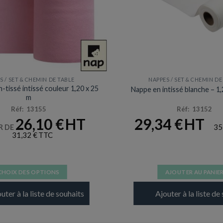
S / SET & CHEMIN DE TABLE
NAPPES / SET & CHEMIN DE
tissé intissé couleur 1,20 x 25
Nappe en intissé blanche – 1
m
Réf: 13155
Réf: 13152
26,10
€
29,34
€
35
R DE
31,32
€
CHOIX DES OPTIONS
AJOUTER AU PANIE
Ce
uter à la liste de souhaits
Ajouter à la liste de
produit
a
plusieurs