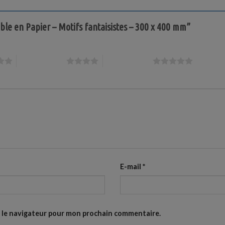
Table en Papier – Motifs fantaisistes – 300 x 400 mm”
4 étoiles sur 5
5 étoiles sur 5
E-mail
*
s le navigateur pour mon prochain commentaire.