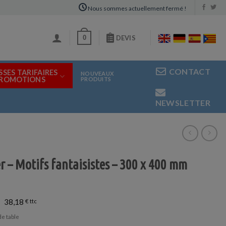
Nous sommes actuellement fermé !
0
DEVIS
CONTACT
SSES TARIFAIRES
NOUVEAUX
PROMOTIONS
PRODUITS
NEWSLETTER
r – Motifs fantaisistes – 300 x 400 mm
38,18
€
de table