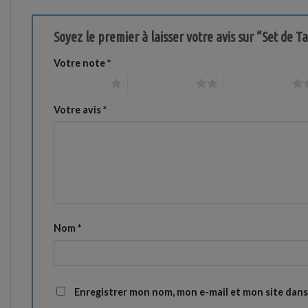
Soyez le premier à laisser votre avis sur “Set de 
Votre note
*
1 étoile sur 5
2 étoiles sur 5
3 étoiles sur 5
Votre avis
*
Nom
*
Enregistrer mon nom, mon e-mail et mon site dan