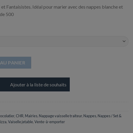
 et Fantaisistes. Idéal pour marier avec des nappes blanche et
 de 500
ier - Motifs fantaisistes - 300 x 400 mm
AU PANIER
Ajouter à la liste de souhaits
ocolatier
,
CHR
,
Mairies
,
Nappage vaisselle traiteur
,
Nappes
,
Nappes / Set &
Pizza
,
Vaiselle jetable
,
Vente-à-emporter