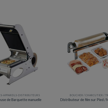
variations.
Les
options
peuvent
être
choisies
sur
la
page
du
produit
S-APPAREILS-DISTRIBUTEURS
BOUCHER / CHARCUTIER / T
use de Barquette manuelle
Distributeur de film sur Pied / 