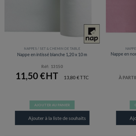
NAPPES / SET & CHEMIN DE TABLE
NAPPE
Nappe en non-
Nappe en intissé blanche 1,20 x 10 m
Réf: 13150
11,50
€
13,80
€
À PARTI
AJOUTER AU PANIER
Ajouter à la liste de souhaits
Ajo