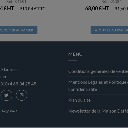
Réf: 01501
Réf: 01124
04
€
68,00
€
910,84
€
81,60
AJOUTER AU PANIER
AJOUTER AU PANIE
MENU
 Flaubert
Conditions générales de vente
nan
Mentions Légales et Politique
3 (0) 4 68 34 25 45
confidentialité
Plan du site
n magasin
Newsletter de la Maison Deff