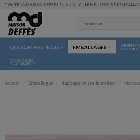
Skip
TOUTE LA MAISON DEFFÈS EN UN CLIC ! LE MEILLEUR DE L'EMBALLAG
to
content
OBJETS PU
QUI SOMMES NOUS ?
EMBALLAGES
GOODIES
CATALOGUES
FOURNISSEURS
Accueil
»
Emballages
»
Nappage vaisselle traiteur
»
Nappes 