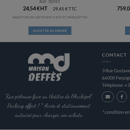
Réf: 02011
24,54
€
759,
29,45
€
PAQUET DE 250 UNITÉS SOIT
0,10
€
/BARQUETTES
AJOUTER AU PANIER
CONTACT
3 Rue Gustave
66000
Perpig
Téléphone:
+3
"Rue piétonne face au théâtre de l'Archipel".
Parking offert ! * Accès et stationnement
* condition e
autorisé pour charger vos achats