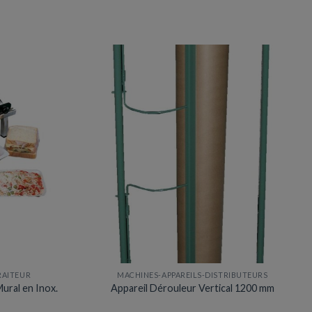
variations.
Les
options
peuvent
être
choisies
sur
la
page
du
produit
RAITEUR
MACHINES-APPAREILS-DISTRIBUTEURS
Mural en Inox.
Appareil Dérouleur Vertical 1200 mm