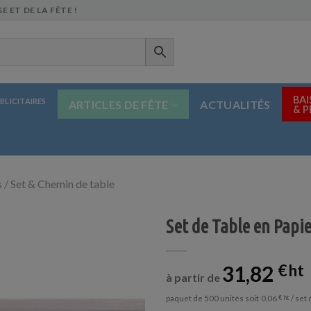
E ET DE LA FÊTE !
BAI
BLICITAIRES
ARTICLES DE FÊTE
ACTUALITÉS
& 
/ Set & Chemin de table
Set de Table en Papie
31,82
€
à partir de
paquet de 500 unités soit
/ set 
0,06
€