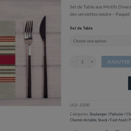
Set de Table aux Motifs Divers
des serviettes neutre – Paquet
Set de Table
quantité de Set de Table en Pap
AJOUTER 
UGS :
13330
Catégories :
Boulanger / Patissier / Ch
Chemin de table
,
Snack / Fast-food / 