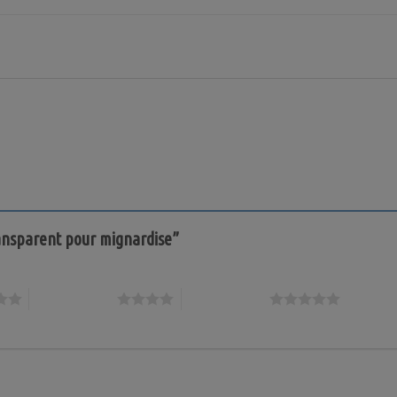
transparent pour mignardise”
4 étoiles sur 5
5 étoiles sur 5