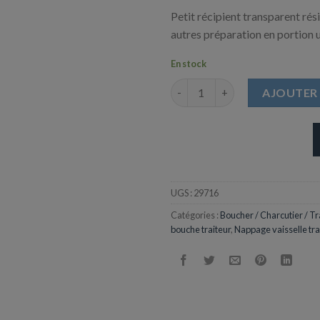
Petit récipient transparent rés
autres préparation en portion u
En stock
quantité de Verre transparent
AJOUTER 
UGS :
29716
Catégories :
Boucher / Charcutier / Tr
bouche traiteur
,
Nappage vaisselle tra