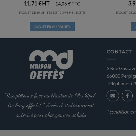
11,71
€
3,
14,06
€
PAQUET DE 30 UNITÉS SOIT
0,39
€
/ BOÎTE
PAQUET DE 20
AJOUTER AU PANIER
CONTACT
3 Rue Gustave
66000
Perpig
Téléphone:
+3
"Rue piétonne face au théâtre de l'Archipel".
Parking offert ! * Accès et stationnement
* condition e
autorisé pour charger vos achats