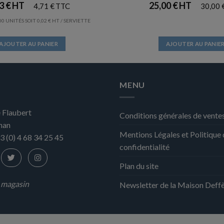
93
€
25,00
€
4,71
€
30,00
0 UNITÉS SOIT
0,02
€
/ SERVIETTE
AJOUTER AU PANIER
AJOUTER AU PANIE
MENU
 Flaubert
Conditions générales de vente
nan
Mentions Légales et Politique
3 (0) 4 68 34 25 45
confidentialité
Plan du site
n magasin
Newsletter de la Maison Deff