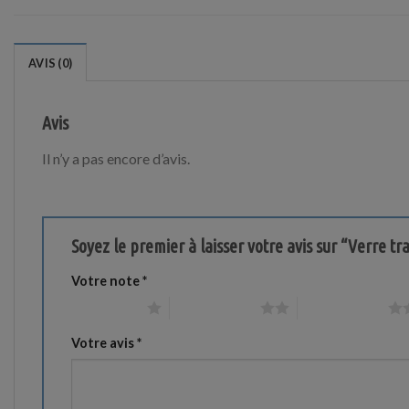
AVIS (0)
Avis
Il n’y a pas encore d’avis.
Soyez le premier à laisser votre avis sur “Verre 
Votre note
*
1 étoile sur 5
2 étoiles sur 5
3 étoiles sur 5
Votre avis
*