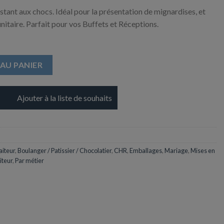
istant aux chocs. Idéal pour la présentation de mignardises, et
nitaire. Parfait pour vos Buffets et Réceptions.
 pour mignardise
AU PANIER
Ajouter à la liste de souhaits
aiteur
,
Boulanger / Patissier / Chocolatier
,
CHR
,
Emballages
,
Mariage
,
Mises en
iteur
,
Par métier