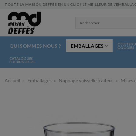
Skip
TOUTE LA MAISON DEFFÈS EN UN CLIC ! LE MEILLEUR DE L'EMBALLAG
to
content
OBJETS PU
QUI SOMMES NOUS ?
EMBALLAGES
GOODIES
CATALOGUES
FOURNISSEURS
Accueil
»
Emballages
»
Nappage vaisselle traiteur
»
Mises e