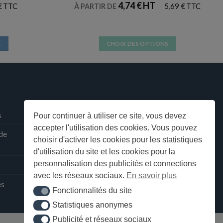
4,74
€
€
5,69
€
À PARTIR DE
R
CHOIX DES OPTIONS
Ce
produit
a
plusieurs
variations.
Les
s
Pour continuer à utiliser ce site, vous devez
options
accepter l'utilisation des cookies. Vous pouvez
 de
peuvent
choisir d'activer les cookies pour les statistiques
être
d'utilisation du site et les cookies pour la
choisies
personnalisation des publicités et connections
sur
avec les réseaux sociaux.
En savoir plus
la
ès
Fonctionnalités du site
Fonctionnalités du site
page
du
Statistiques anonymes
Statistiques anonymes
produit
Publicité et réseaux sociaux
Publicité et réseaux sociaux