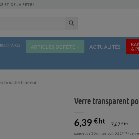
E ET DE LA FÊTE !
BAI
BLICITAIRES
ARTICLES DE FÊTE
ACTUALITÉS
& 
n bouche traiteur
Verre transparent p
6,39
€
7,67
€
paquet de 30 unités soit
/ verre
0,21
€