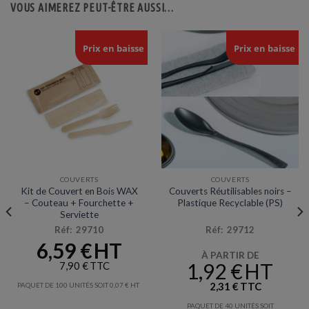
VOUS AIMEREZ PEUT-ÊTRE AUSSI…
Prix en baisse
Prix en baisse
COUVERTS
COUVERTS
Kit de Couvert en Bois WAX
Couverts Réutilisables noirs –
– Couteau + Fourchette +
Plastique Recyclable (PS)
Serviette
Réf: 29710
Réf: 29712
6,59
€
À PARTIR DE
1,92
€
7,90
€
2,31
€
PAQUET DE 100 UNITÉS SOIT
0,07
€
PAQUET DE 40 UNITÉS SOIT