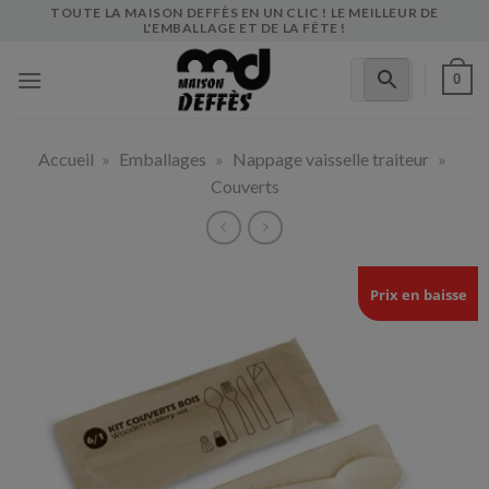
Skip
TOUTE LA MAISON DEFFÈS EN UN CLIC ! LE MEILLEUR DE
L'EMBALLAGE ET DE LA FÊTE !
to
content
0
Accueil
»
Emballages
»
Nappage vaisselle traiteur
»
Couverts
Prix en baisse