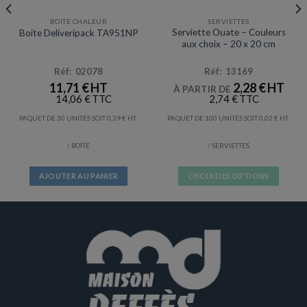
BOITE CHALEUR
SERVIETTES
Prix en baisse
Serviette Ouate – Couleurs
Boite Deliveripack TA951NP
aux choix – 20 x 20 cm
Réf: 02078
Réf: 13169
11,71
€
2,28
€
À PARTIR DE
14,06
€
2,74
€
PAQUET DE 30 UNITÉS SOIT
0,39
€
PAQUET DE 100 UNITÉS SOIT
0,02
€
/ BOÎTE
/ SERVIETTES
AJOUTER AU PANIER
CHOIX DES OPTIONS
Ce
produit
a
plusieurs
variations.
Les
options
peuvent
être