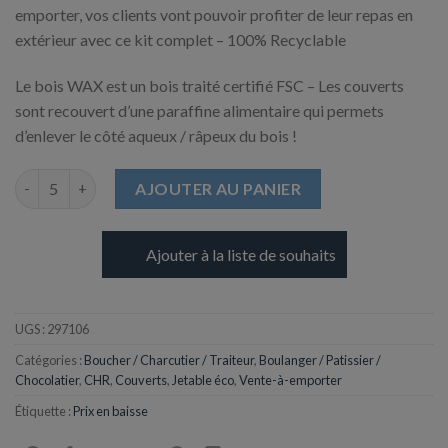
emporter, vos clients vont pouvoir profiter de leur repas en
extérieur avec ce kit complet – 100% Recyclable
Le bois WAX est un bois traité certifié FSC – Les couverts
sont recouvert d’une paraffine alimentaire qui permets
d’enlever le côté aqueux / râpeux du bois !
quantité de Kit de Couvert en Bois WAX - Couteau + Fourchette +
AJOUTER AU PANIER
Ajouter à la liste de souhaits
UGS :
297106
Catégories :
Boucher / Charcutier / Traiteur
,
Boulanger / Patissier /
Chocolatier
,
CHR
,
Couverts
,
Jetable éco
,
Vente-à-emporter
Étiquette :
Prix en baisse