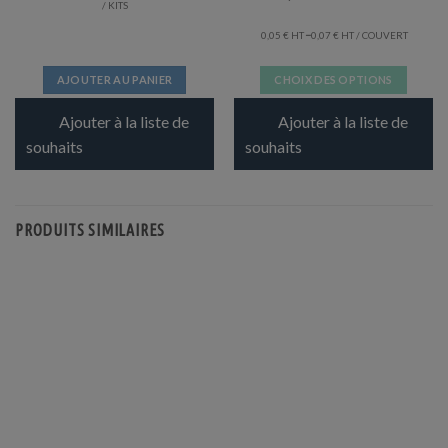
/ KITS
–
0,05
€
0,07
€
/ COUVERT
AJOUTER AU PANIER
CHOIX DES OPTIONS
Ce
Ajouter à la liste de
Ajouter à la liste de
produit
a
souhaits
souhaits
plusieurs
variations.
Les
PRODUITS SIMILAIRES
options
peuvent
être
choisies
sur
la
page
du
produit