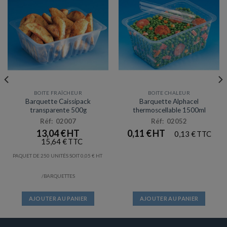
BOITE FRAÎCHEUR
BOITE CHALEUR
Barquette Caissipack
Barquette Alphacel
transparente 500g
thermoscellable 1500ml
Réf: 02007
Réf: 02052
13,04
€
0,11
€
0,13
€
15,64
€
PAQUET DE 250 UNITÉS SOIT
0,05
€
/BARQUETTES
AJOUTER AU PANIER
AJOUTER AU PANIER