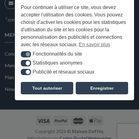
Pour continuer à utiliser ce site, vous devez
accepter l'utilisation des cookies. Vous pouvez
* condition en magasin
choisir d'activer les cookies pour les statistiques
d'utilisation du site et les cookies pour la
MENU
personnalisation des publicités et connections
avec les réseaux sociaux.
En savoir plus
Conditions générales de ventes
Fonctionnalités du site
Fonctionnalités du site
Statistiques anonymes
Statistiques anonymes
Mentions Légales et Politique de confidentialité
Publicité et réseaux sociaux
Publicité et réseaux sociaux
Plan du site
Tout autoriser
Enregistrer
Newsletter de la Maison Deffès
Copyright 2026 ©
Maison Deffés.
Site réaliser par
Cedric Postel Webmaster