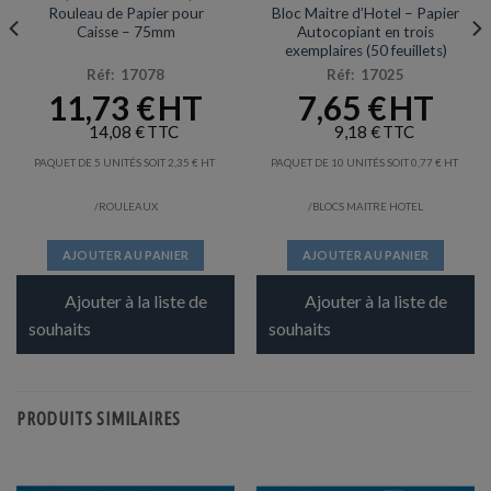
Rouleau de Papier pour
Bloc Maitre d’Hotel – Papier
Caisse – 75mm
Autocopiant en trois
exemplaires (50 feuillets)
Réf: 17078
Réf: 17025
11,73
€
7,65
€
14,08
€
9,18
€
PAQUET DE 5 UNITÉS SOIT
2,35
€
PAQUET DE 10 UNITÉS SOIT
0,77
€
/ROULEAUX
/BLOCS MAITRE HOTEL
AJOUTER AU PANIER
AJOUTER AU PANIER
Ajouter à la liste de
Ajouter à la liste de
souhaits
souhaits
PRODUITS SIMILAIRES