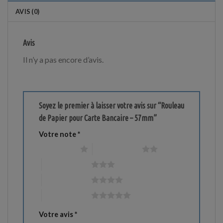
AVIS (0)
Avis
Il n’y a pas encore d’avis.
Soyez le premier à laisser votre avis sur “Rouleau
de Papier pour Carte Bancaire – 57mm”
Votre note
*
1 étoile sur 5
2 étoiles sur 5
3 étoiles sur 5
4 étoiles sur 5
5 étoiles sur 5
Votre avis
*