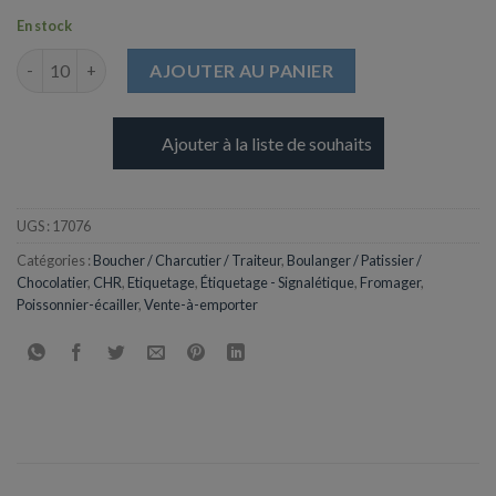
En stock
quantité de Rouleau de Papier pour Carte Bancaire - 57mm
AJOUTER AU PANIER
Ajouter à la liste de souhaits
UGS :
17076
Catégories :
Boucher / Charcutier / Traiteur
,
Boulanger / Patissier /
Chocolatier
,
CHR
,
Etiquetage
,
Étiquetage - Signalétique
,
Fromager
,
Poissonnier-écailler
,
Vente-à-emporter