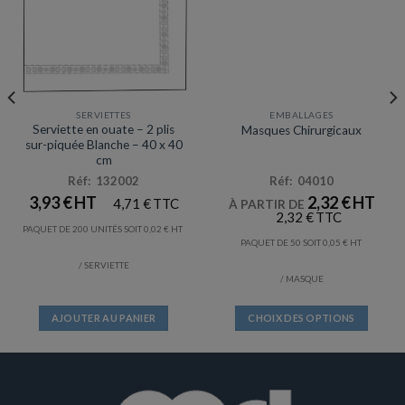
SERVIETTES
EMBALLAGES
Serviette en ouate – 2 plis
Masques Chirurgicaux
sur-piquée Blanche – 40 x 40
cm
Réf: 132002
Réf: 04010
3,93
€
2,32
€
4,71
€
À PARTIR DE
2,32
€
PAQUET DE 200 UNITÉS SOIT
0,02
€
PAQUET DE 50 SOIT
0,05
€
/ SERVIETTE
/ MASQUE
AJOUTER AU PANIER
CHOIX DES OPTIONS
Ce
produit
a
plusieurs