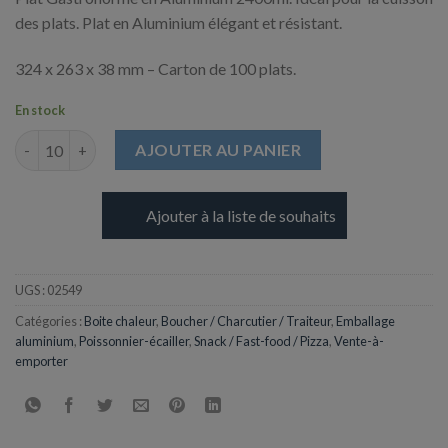
des plats. Plat en Aluminium élégant et résistant.
324 x 263 x 38 mm – Carton de 100 plats.
En stock
quantité de Plat Aluminium - Gastronorme - 2400ml
AJOUTER AU PANIER
Ajouter à la liste de souhaits
UGS :
02549
Catégories :
Boite chaleur
,
Boucher / Charcutier / Traiteur
,
Emballage
aluminium
,
Poissonnier-écailler
,
Snack / Fast-food / Pizza
,
Vente-à-
emporter